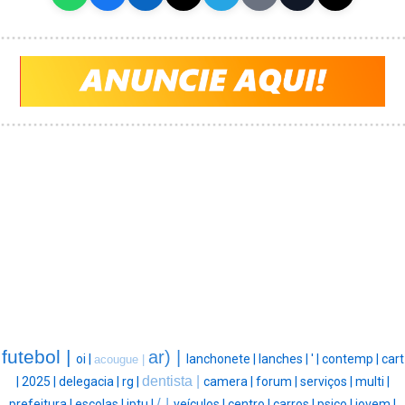
futebol |
ar) |
oi |
lanchonete |
lanches |
' |
contemp |
cart
acougue |
dentista |
|
2025 |
delegacia |
rg |
camera |
forum |
serviços |
multi |
/ |
prefeitura |
escolas |
iptu |
veículos |
centro |
carros |
psico |
jovem |