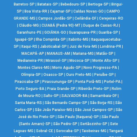
Barretos-SP
|
Batatais-SP
|
Bebedouro-SP
|
Bertioga-SP
|
Birigui-
SP
|
Boa Vista-RR
|
Cajamar-SP
|
Caldas Novas-GO
|
CAMPO
GRANDE-MS
|
Campos Jordão-SP
|
Ceilândia-DF
|
Cerejeiras-RO
|
Cláudio-MG
|
CUIABÁ (Pedra 90)-MT
|
Duque de Caxias-RJ
|
Garanhuns-PE
|
GOIÂNIA-GO
|
Guarapuava-PR
|
Guariba-SP
|
Iguapé-SP
|
Ilha Comprida-SP
|
Itabirito-MG
|
Itaquaquecetuba-
SP
|
Itaqui-RS
|
Jaboticabal-SP
|
Juiz de Fora-MG
|
Londrina-PR
|
MACAPÁ-AP
|
MANAUS-AM
|
Mariana-MG
|
Matão-SP
|
Medianeira-PR
|
Mirassol-SP
|
Mococa-SP
|
Monte Alto-SP
|
Montes Claros-MG
|
Morro Agudo-SP
|
Novo Progresso-PA
|
Olímpia-SP
|
Osasco-SP
|
Ouro Preto-MG
|
Peruíbe-SP
|
Piracicaba-SP
|
Pirassununga-SP
|
Ponta Porã-MS
|
Portel-PA
|
Porto Seguro-BA
|
Praia Grande-SP
|
Ribeirão Preto-SP
|
Rolim
de Moura-RO
|
Salto-SP
|
SALVADOR-BA
|
Samambaia-DF
|
Santa Maria-RS
|
São Bernardo Campo-SP
|
São Borja-RS
|
São
Carlos-SP
|
São João Paraíso-MG
|
São José Campos-SP
|
São
José do Rio Preto-SP
|
São Paulo (Itaquera)-SP
|
São Paulo
(Santo Amaro)-SP
|
São Pedro-SP
|
Sertãozinho-SP
|
Sete
Lagoas-MG
|
Sobral-CE
|
Sorocaba-SP
|
Taiobeiras-MG
|
Tangará