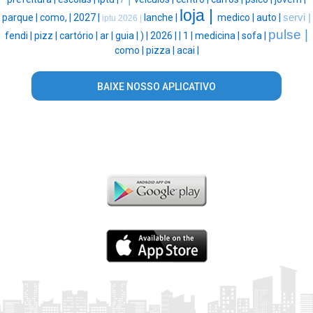
loja |
parque |
como, |
2027 |
lanche |
medico |
auto |
servi |
iptu 2026 |
pulse |
fendi |
pizz |
cartório |
ar |
guia |
) |
2026 |
|
1 |
medicina |
sofa |
como |
pizza |
acai |
BAIXE NOSSO APLICATIVO