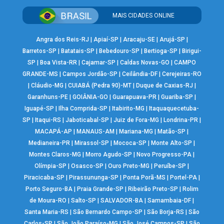
MAIS CIDADES ONLINE
Angra dos Reis-RJ
|
Apiaí-SP
|
Aracaju-SE
|
Arujá-SP
|
Barretos-SP
|
Batatais-SP
|
Bebedouro-SP
|
Bertioga-SP
|
Birigui-
SP
|
Boa Vista-RR
|
Cajamar-SP
|
Caldas Novas-GO
|
CAMPO
GRANDE-MS
|
Campos Jordão-SP
|
Ceilândia-DF
|
Cerejeiras-RO
|
Cláudio-MG
|
CUIABÁ (Pedra 90)-MT
|
Duque de Caxias-RJ
|
Garanhuns-PE
|
GOIÂNIA-GO
|
Guarapuava-PR
|
Guariba-SP
|
Iguapé-SP
|
Ilha Comprida-SP
|
Itabirito-MG
|
Itaquaquecetuba-
SP
|
Itaqui-RS
|
Jaboticabal-SP
|
Juiz de Fora-MG
|
Londrina-PR
|
MACAPÁ-AP
|
MANAUS-AM
|
Mariana-MG
|
Matão-SP
|
Medianeira-PR
|
Mirassol-SP
|
Mococa-SP
|
Monte Alto-SP
|
Montes Claros-MG
|
Morro Agudo-SP
|
Novo Progresso-PA
|
Olímpia-SP
|
Osasco-SP
|
Ouro Preto-MG
|
Peruíbe-SP
|
Piracicaba-SP
|
Pirassununga-SP
|
Ponta Porã-MS
|
Portel-PA
|
Porto Seguro-BA
|
Praia Grande-SP
|
Ribeirão Preto-SP
|
Rolim
de Moura-RO
|
Salto-SP
|
SALVADOR-BA
|
Samambaia-DF
|
Santa Maria-RS
|
São Bernardo Campo-SP
|
São Borja-RS
|
São
Carlos-SP
|
São João Paraíso-MG
|
São José Campos-SP
|
São