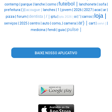
futebol |
contemp |
parque |
lanche |
como |
lanchonete |
sofa |
prefeitura |
) |
acougue |
lanches |
1 |
jovem |
2026 |
2027 |
acai |
ar |
loja |
/ |
dentista |
pizza |
forum |
iptu |
oi |
' |
carros |
iptu 2026 |
ar) |
serviços |
2025 |
centro |
auto |
como, |
camera |
cart |
|
servi |
pulse |
medicina |
fendi |
guia |
BAIXE NOSSO APLICATIVO