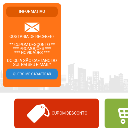
INFORMATIVO
GOSTARIA DE RECEBER?
** CUPOM DESCONTO **
*** PROMOÇÕES ***
*** NOVIDADES ***
DO GUIA SÃO CAETANO DO
SUL EM SEU E-MAIL?
CUPOM DESCONTO