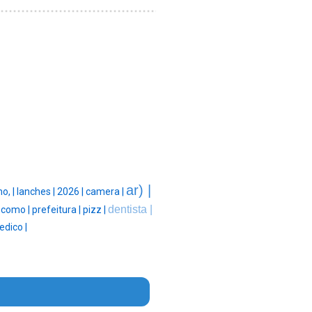
ar) |
o, |
lanches |
2026 |
camera |
dentista |
|
como |
prefeitura |
pizz |
dico |