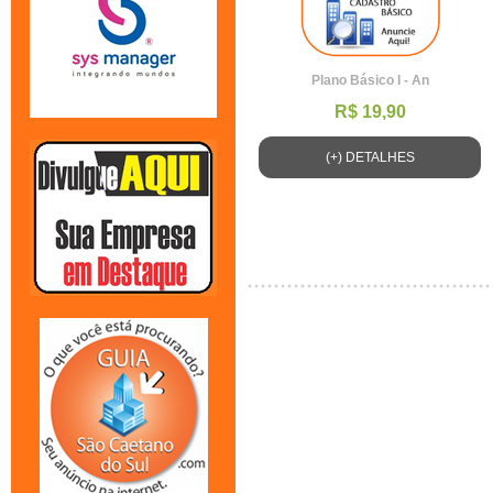
Plano Básico I - An
R$ 19,90
(+) DETALHES