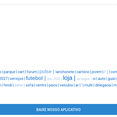
pulse |
/ |
 |
parque |
cart |
forum |
lanchonete |
cartório |
jovem |
|
com
loja |
futebol |
2027 |
serviços |
oi |
auto |
guia 
acougue |
iptu 2026 |
 |
fendi |
servi |
sofa |
centro |
psico |
veículos |
ar |
' |
multi |
delegacia |
me
BAIXE NOSSO APLICATIVO