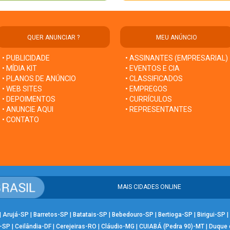
QUER ANUNCIAR ?
MEU ANÚNCIO
• PUBLICIDADE
• ASSINANTES (EMPRESARIAL)
• MÍDIA KIT
• EVENTOS E CIA
• PLANOS DE ANÚNCIO
• CLASSIFICADOS
• WEB SITES
• EMPREGOS
• DEPOIMENTOS
• CURRÍCULOS
• ANUNCIE AQUI
• REPRESENTANTES
• CONTATO
MAIS CIDADES ONLINE
|
Arujá-SP
|
Barretos-SP
|
Batatais-SP
|
Bebedouro-SP
|
Bertioga-SP
|
Birigui-SP
|
-SP
|
Ceilândia-DF
|
Cerejeiras-RO
|
Cláudio-MG
|
CUIABÁ (Pedra 90)-MT
|
Duque 