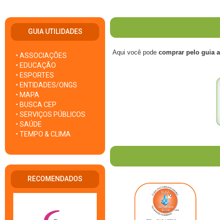
GUIA UTILIDADES
Aqui você pode
comprar pelo guia 
• ASSOCIAÇÕES
• EDUCAÇÃO
• ESPORTES
• ENTIDADES/ONGS
• MAPA
• BUSCA CEP
• SERVIÇOS PÚBLICOS
• SAÚDE
• TEMPO & CLIMA
RECOMENDADOS