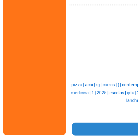
pizza |
acai |
rg |
carros |
) |
contemp
medicina |
1 |
2025 |
escolas |
iptu |
lanche