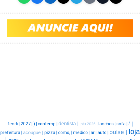
/ |
dentista |
fendi |
2027 |
) |
contemp |
lanches |
sofa |
iptu 2026 |
loja
pulse |
prefeitura |
acougue |
pizza |
como, |
medico |
ar |
auto |