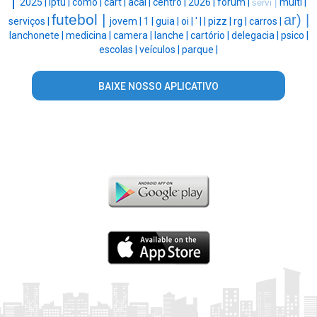
|
2025 |
iptu |
como |
cart |
acai |
centro |
2026 |
forum |
multi |
servi |
futebol |
ar) |
serviços |
jovem |
1 |
guia |
oi |
' |
|
pizz |
rg |
carros |
lanchonete |
medicina |
camera |
lanche |
cartório |
delegacia |
psico |
escolas |
veículos |
parque |
BAIXE NOSSO APLICATIVO