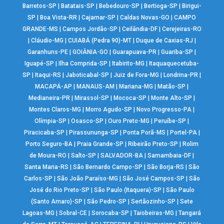
Barretos-SP
|
Batatais-SP
|
Bebedouro-SP
|
Bertioga-SP
|
Birigui-
SP
|
Boa Vista-RR
|
Cajamar-SP
|
Caldas Novas-GO
|
CAMPO
GRANDE-MS
|
Campos Jordão-SP
|
Ceilândia-DF
|
Cerejeiras-RO
|
Cláudio-MG
|
CUIABÁ (Pedra 90)-MT
|
Duque de Caxias-RJ
|
Garanhuns-PE
|
GOIÂNIA-GO
|
Guarapuava-PR
|
Guariba-SP
|
Iguapé-SP
|
Ilha Comprida-SP
|
Itabirito-MG
|
Itaquaquecetuba-
SP
|
Itaqui-RS
|
Jaboticabal-SP
|
Juiz de Fora-MG
|
Londrina-PR
|
MACAPÁ-AP
|
MANAUS-AM
|
Mariana-MG
|
Matão-SP
|
Medianeira-PR
|
Mirassol-SP
|
Mococa-SP
|
Monte Alto-SP
|
Montes Claros-MG
|
Morro Agudo-SP
|
Novo Progresso-PA
|
Olímpia-SP
|
Osasco-SP
|
Ouro Preto-MG
|
Peruíbe-SP
|
Piracicaba-SP
|
Pirassununga-SP
|
Ponta Porã-MS
|
Portel-PA
|
Porto Seguro-BA
|
Praia Grande-SP
|
Ribeirão Preto-SP
|
Rolim
de Moura-RO
|
Salto-SP
|
SALVADOR-BA
|
Samambaia-DF
|
Santa Maria-RS
|
São Bernardo Campo-SP
|
São Borja-RS
|
São
Carlos-SP
|
São João Paraíso-MG
|
São José Campos-SP
|
São
José do Rio Preto-SP
|
São Paulo (Itaquera)-SP
|
São Paulo
(Santo Amaro)-SP
|
São Pedro-SP
|
Sertãozinho-SP
|
Sete
Lagoas-MG
|
Sobral-CE
|
Sorocaba-SP
|
Taiobeiras-MG
|
Tangará