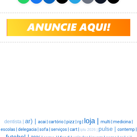
loja |
ar) |
dentista |
acai |
cartório |
pizz |
rg |
multi |
medicina |
pulse |
escolas |
delegacia |
sofa |
serviços |
cart |
contemp |
iptu 2026 |