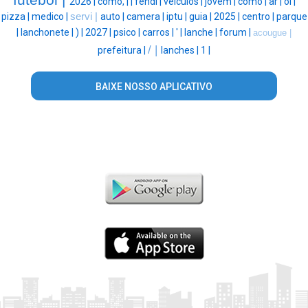
futebol |
2026 |
como, |
|
fendi |
veículos |
jovem |
como |
ar |
oi |
pizza |
medico |
servi |
auto |
camera |
iptu |
guia |
2025 |
centro |
parque
|
lanchonete |
) |
2027 |
psico |
carros |
' |
lanche |
forum |
acougue |
/ |
prefeitura |
lanches |
1 |
BAIXE NOSSO APLICATIVO