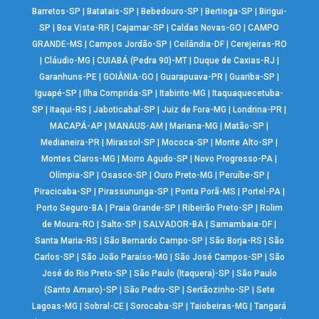
Barretos-SP
|
Batatais-SP
|
Bebedouro-SP
|
Bertioga-SP
|
Birigui-
SP
|
Boa Vista-RR
|
Cajamar-SP
|
Caldas Novas-GO
|
CAMPO
GRANDE-MS
|
Campos Jordão-SP
|
Ceilândia-DF
|
Cerejeiras-RO
|
Cláudio-MG
|
CUIABÁ (Pedra 90)-MT
|
Duque de Caxias-RJ
|
Garanhuns-PE
|
GOIÂNIA-GO
|
Guarapuava-PR
|
Guariba-SP
|
Iguapé-SP
|
Ilha Comprida-SP
|
Itabirito-MG
|
Itaquaquecetuba-
SP
|
Itaqui-RS
|
Jaboticabal-SP
|
Juiz de Fora-MG
|
Londrina-PR
|
MACAPÁ-AP
|
MANAUS-AM
|
Mariana-MG
|
Matão-SP
|
Medianeira-PR
|
Mirassol-SP
|
Mococa-SP
|
Monte Alto-SP
|
Montes Claros-MG
|
Morro Agudo-SP
|
Novo Progresso-PA
|
Olímpia-SP
|
Osasco-SP
|
Ouro Preto-MG
|
Peruíbe-SP
|
Piracicaba-SP
|
Pirassununga-SP
|
Ponta Porã-MS
|
Portel-PA
|
Porto Seguro-BA
|
Praia Grande-SP
|
Ribeirão Preto-SP
|
Rolim
de Moura-RO
|
Salto-SP
|
SALVADOR-BA
|
Samambaia-DF
|
Santa Maria-RS
|
São Bernardo Campo-SP
|
São Borja-RS
|
São
Carlos-SP
|
São João Paraíso-MG
|
São José Campos-SP
|
São
José do Rio Preto-SP
|
São Paulo (Itaquera)-SP
|
São Paulo
(Santo Amaro)-SP
|
São Pedro-SP
|
Sertãozinho-SP
|
Sete
Lagoas-MG
|
Sobral-CE
|
Sorocaba-SP
|
Taiobeiras-MG
|
Tangará