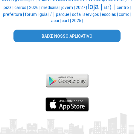
loja |
ar) |
pizz |
carros |
2026 |
medicina |
jovem |
2027 |
centro |
/ |
prefeitura |
forum |
guia |
parque |
sofa |
serviços |
escolas |
como |
acai |
cart |
2025 |
BAIXE NOSSO APLICATIVO