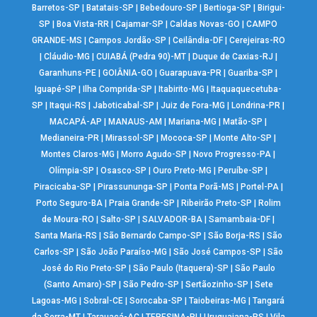
Barretos-SP
|
Batatais-SP
|
Bebedouro-SP
|
Bertioga-SP
|
Birigui-
SP
|
Boa Vista-RR
|
Cajamar-SP
|
Caldas Novas-GO
|
CAMPO
GRANDE-MS
|
Campos Jordão-SP
|
Ceilândia-DF
|
Cerejeiras-RO
|
Cláudio-MG
|
CUIABÁ (Pedra 90)-MT
|
Duque de Caxias-RJ
|
Garanhuns-PE
|
GOIÂNIA-GO
|
Guarapuava-PR
|
Guariba-SP
|
Iguapé-SP
|
Ilha Comprida-SP
|
Itabirito-MG
|
Itaquaquecetuba-
SP
|
Itaqui-RS
|
Jaboticabal-SP
|
Juiz de Fora-MG
|
Londrina-PR
|
MACAPÁ-AP
|
MANAUS-AM
|
Mariana-MG
|
Matão-SP
|
Medianeira-PR
|
Mirassol-SP
|
Mococa-SP
|
Monte Alto-SP
|
Montes Claros-MG
|
Morro Agudo-SP
|
Novo Progresso-PA
|
Olímpia-SP
|
Osasco-SP
|
Ouro Preto-MG
|
Peruíbe-SP
|
Piracicaba-SP
|
Pirassununga-SP
|
Ponta Porã-MS
|
Portel-PA
|
Porto Seguro-BA
|
Praia Grande-SP
|
Ribeirão Preto-SP
|
Rolim
de Moura-RO
|
Salto-SP
|
SALVADOR-BA
|
Samambaia-DF
|
Santa Maria-RS
|
São Bernardo Campo-SP
|
São Borja-RS
|
São
Carlos-SP
|
São João Paraíso-MG
|
São José Campos-SP
|
São
José do Rio Preto-SP
|
São Paulo (Itaquera)-SP
|
São Paulo
(Santo Amaro)-SP
|
São Pedro-SP
|
Sertãozinho-SP
|
Sete
Lagoas-MG
|
Sobral-CE
|
Sorocaba-SP
|
Taiobeiras-MG
|
Tangará