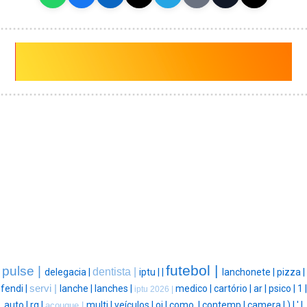
futebol |
pulse |
dentista |
delegacia |
iptu |
|
lanchonete |
pizza |
fendi |
servi |
lanche |
lanches |
medico |
cartório |
ar |
psico |
1 |
iptu 2026 |
auto |
rg |
multi |
veículos |
oi |
como, |
contemp |
camera |
) |
' |
acougue |