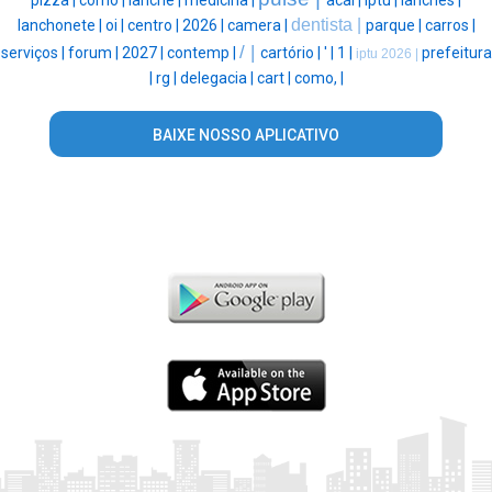
pizza |
como |
lanche |
medicina |
acai |
iptu |
lanches |
dentista |
lanchonete |
oi |
centro |
2026 |
camera |
parque |
carros |
/ |
serviços |
forum |
2027 |
contemp |
cartório |
' |
1 |
prefeitura
iptu 2026 |
|
rg |
delegacia |
cart |
como, |
BAIXE NOSSO APLICATIVO