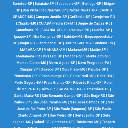
Barretos-SP
|
Batatais-SP
|
Bebedouro-SP
|
Bertioga-SP
|
Birigui-
SP
|
Boa Vista-RR
|
Cajamar-SP
|
Caldas Novas-GO
|
CAMPO
GRANDE-MS
|
Campos Jordão-SP
|
Ceilândia-DF
|
Cerejeiras-RO
|
Cláudio-MG
|
CUIABÁ (Pedra 90)-MT
|
Duque de Caxias-RJ
|
Garanhuns-PE
|
GOIÂNIA-GO
|
Guarapuava-PR
|
Guariba-SP
|
Iguapé-SP
|
Ilha Comprida-SP
|
Itabirito-MG
|
Itaquaquecetuba-
SP
|
Itaqui-RS
|
Jaboticabal-SP
|
Juiz de Fora-MG
|
Londrina-PR
|
MACAPÁ-AP
|
MANAUS-AM
|
Mariana-MG
|
Matão-SP
|
Medianeira-PR
|
Mirassol-SP
|
Mococa-SP
|
Monte Alto-SP
|
Montes Claros-MG
|
Morro Agudo-SP
|
Novo Progresso-PA
|
Olímpia-SP
|
Osasco-SP
|
Ouro Preto-MG
|
Peruíbe-SP
|
Piracicaba-SP
|
Pirassununga-SP
|
Ponta Porã-MS
|
Portel-PA
|
Porto Seguro-BA
|
Praia Grande-SP
|
Ribeirão Preto-SP
|
Rolim
de Moura-RO
|
Salto-SP
|
SALVADOR-BA
|
Samambaia-DF
|
Santa Maria-RS
|
São Bernardo Campo-SP
|
São Borja-RS
|
São
Carlos-SP
|
São João Paraíso-MG
|
São José Campos-SP
|
São
José do Rio Preto-SP
|
São Paulo (Itaquera)-SP
|
São Paulo
(Santo Amaro)-SP
|
São Pedro-SP
|
Sertãozinho-SP
|
Sete
Lagoas-MG
|
Sobral-CE
|
Sorocaba-SP
|
Taiobeiras-MG
|
Tangará