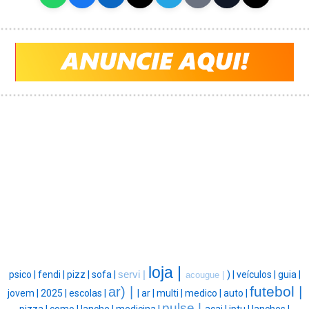
loja |
psico |
fendi |
pizz |
sofa |
servi |
) |
veículos |
guia |
acougue |
futebol |
ar) |
jovem |
2025 |
escolas |
|
ar |
multi |
medico |
auto |
pulse |