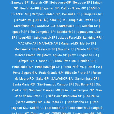
Barretos-SP
|
Batatais-SP
|
Bebedouro-SP
|
Bertioga-SP
|
Birigui-
SP
|
Boa Vista-RR
|
Cajamar-SP
|
Caldas Novas-GO
|
CAMPO
GRANDE-MS
|
Campos Jordão-SP
|
Ceilândia-DF
|
Cerejeiras-RO
|
Cláudio-MG
|
CUIABÁ (Pedra 90)-MT
|
Duque de Caxias-RJ
|
Garanhuns-PE
|
GOIÂNIA-GO
|
Guarapuava-PR
|
Guariba-SP
|
Iguapé-SP
|
Ilha Comprida-SP
|
Itabirito-MG
|
Itaquaquecetuba-
SP
|
Itaqui-RS
|
Jaboticabal-SP
|
Juiz de Fora-MG
|
Londrina-PR
|
MACAPÁ-AP
|
MANAUS-AM
|
Mariana-MG
|
Matão-SP
|
Medianeira-PR
|
Mirassol-SP
|
Mococa-SP
|
Monte Alto-SP
|
Montes Claros-MG
|
Morro Agudo-SP
|
Novo Progresso-PA
|
Olímpia-SP
|
Osasco-SP
|
Ouro Preto-MG
|
Peruíbe-SP
|
Piracicaba-SP
|
Pirassununga-SP
|
Ponta Porã-MS
|
Portel-PA
|
Porto Seguro-BA
|
Praia Grande-SP
|
Ribeirão Preto-SP
|
Rolim
de Moura-RO
|
Salto-SP
|
SALVADOR-BA
|
Samambaia-DF
|
Santa Maria-RS
|
São Bernardo Campo-SP
|
São Borja-RS
|
São
Carlos-SP
|
São João Paraíso-MG
|
São José Campos-SP
|
São
José do Rio Preto-SP
|
São Paulo (Itaquera)-SP
|
São Paulo
(Santo Amaro)-SP
|
São Pedro-SP
|
Sertãozinho-SP
|
Sete
Lagoas-MG
|
Sobral-CE
|
Sorocaba-SP
|
Taiobeiras-MG
|
Tangará
da Serra-MT
|
Tarauacá-AC
|
TERESINA-PI
|
Uruguaiana-RS
|
Vila