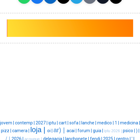
jovem |
contemp |
2027 |
iptu |
cart |
sofa |
lanche |
medico |
1 |
medicina |
loja |
ar) |
pizz |
camera |
oi |
acai |
forum |
guia |
psico |
) |
iptu 2026 |
/ |
2026 |
delegacia |
lanchonete |
fendi |
2025 |
centro |
' |
acougue |