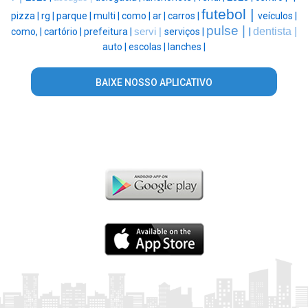
futebol |
pizza |
rg |
parque |
multi |
como |
ar |
carros |
veículos |
pulse |
dentista |
como, |
cartório |
prefeitura |
servi |
serviços |
|
auto |
escolas |
lanches |
BAIXE NOSSO APLICATIVO