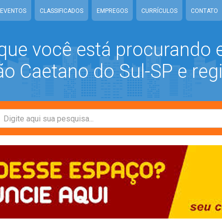
EVENTOS
CLASSIFICADOS
EMPREGOS
CURRÍCULOS
CONTATO
que você está procurando
 Caetano do Sul-SP e reg