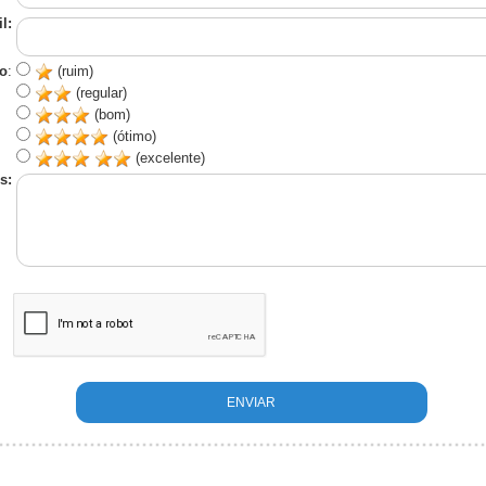
l:
o
:
(ruim)
(regular)
(bom)
(ótimo)
(excelente)
s: