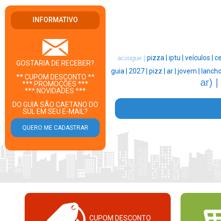
INFORMATIVO
pizza |
iptu |
veículos |
ce
acougue |
GOSTARIA DE RECEBER?
guia |
2027 |
pizz |
ar |
jovem |
lancho
** CUPOM DESCONTO **
ar) |
*** PROMOÇÕES ***
*** NOVIDADES ***
DO GUIA SÃO CAETANO DO
SUL EM SEU E-MAIL?
CUPOM DESCONTO