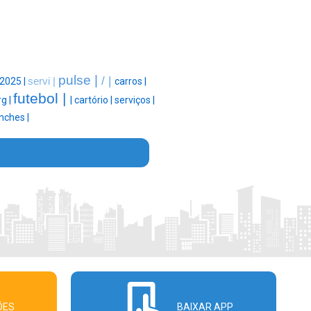
pulse |
/ |
2025 |
servi |
carros |
futebol |
rg |
|
cartório |
serviços |
nches |
ÕES
BAIXAR APP