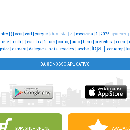
dentista |
ntro |
) |
acai |
cart |
parque |
oi |
medicina |
1 |
2026 |
iptu 2026 |
nete |
multi |
' |
escolas |
forum |
como, |
auto |
fendi |
prefeitura |
como |
loja |
psico |
camera |
delegacia |
sofa |
medico |
lanche |
contemp |
la
BAIXE NOSSO APLICATIVO
GUIA SHOP ONLINE
AVALIAÇ