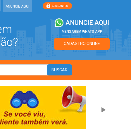
ANUNCIE AQUI
ANUNCIE AQUI
 em
MENSAGEM WHATS APP
ião?
CADASTRO ONLINE