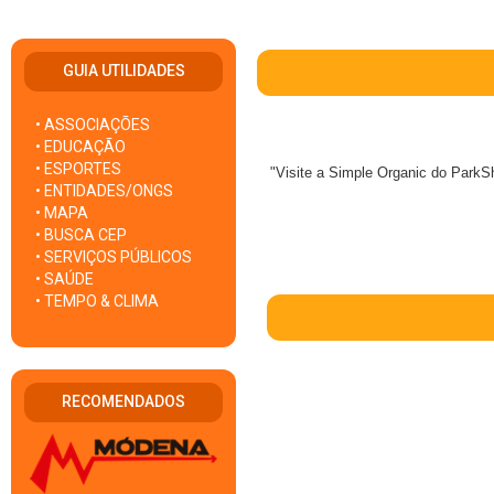
GUIA UTILIDADES
• ASSOCIAÇÕES
• EDUCAÇÃO
• ESPORTES
"Visite a Simple Organic do ParkSh
• ENTIDADES/ONGS
• MAPA
• BUSCA CEP
• SERVIÇOS PÚBLICOS
• SAÚDE
• TEMPO & CLIMA
RECOMENDADOS