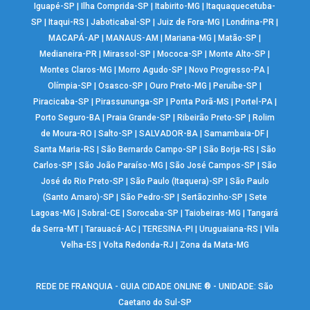
Iguapé-SP
|
Ilha Comprida-SP
|
Itabirito-MG
|
Itaquaquecetuba-
SP
|
Itaqui-RS
|
Jaboticabal-SP
|
Juiz de Fora-MG
|
Londrina-PR
|
MACAPÁ-AP
|
MANAUS-AM
|
Mariana-MG
|
Matão-SP
|
Medianeira-PR
|
Mirassol-SP
|
Mococa-SP
|
Monte Alto-SP
|
Montes Claros-MG
|
Morro Agudo-SP
|
Novo Progresso-PA
|
Olímpia-SP
|
Osasco-SP
|
Ouro Preto-MG
|
Peruíbe-SP
|
Piracicaba-SP
|
Pirassununga-SP
|
Ponta Porã-MS
|
Portel-PA
|
Porto Seguro-BA
|
Praia Grande-SP
|
Ribeirão Preto-SP
|
Rolim
de Moura-RO
|
Salto-SP
|
SALVADOR-BA
|
Samambaia-DF
|
Santa Maria-RS
|
São Bernardo Campo-SP
|
São Borja-RS
|
São
Carlos-SP
|
São João Paraíso-MG
|
São José Campos-SP
|
São
José do Rio Preto-SP
|
São Paulo (Itaquera)-SP
|
São Paulo
(Santo Amaro)-SP
|
São Pedro-SP
|
Sertãozinho-SP
|
Sete
Lagoas-MG
|
Sobral-CE
|
Sorocaba-SP
|
Taiobeiras-MG
|
Tangará
da Serra-MT
|
Tarauacá-AC
|
TERESINA-PI
|
Uruguaiana-RS
|
Vila
Velha-ES
|
Volta Redonda-RJ
|
Zona da Mata-MG
REDE DE FRANQUIA - GUIA CIDADE ONLINE ® - UNIDADE: São
Caetano do Sul-SP