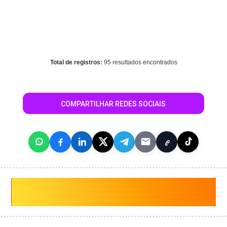
Warning
: mysql_fetch_array() expects parameter 1 to be
resource, array given in
/home/guiasaocaetanodosul/www/conteudo_resultado_busca.
on line
344
Total de registros:
95 resultados encontrados
COMPARTILHAR REDES SOCIAIS