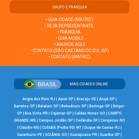
GRUPO E FRANQUIA
• GUIA CIDADE (MATRIZ)
• SEJA REPRESENTANTE
• FRANQUIA
• GUIA MOBILE
• ANUNCIE AQUI
• CONTATO (SÃO CAETANO DO SUL-SP)
• CONTATO (MATRIZ)
MAIS CIDADES ONLINE
Angra dos Reis-RJ
|
Apiaí-SP
|
Aracaju-SE
|
Arujá-SP
|
Barretos-SP
|
Batatais-SP
|
Bebedouro-SP
|
Bertioga-SP
|
Birigui-
SP
|
Boa Vista-RR
|
Cajamar-SP
|
Caldas Novas-GO
|
CAMPO
GRANDE-MS
|
Campos Jordão-SP
|
Ceilândia-DF
|
Cerejeiras-RO
|
Cláudio-MG
|
CUIABÁ (Pedra 90)-MT
|
Duque de Caxias-RJ
|
Garanhuns-PE
|
GOIÂNIA-GO
|
Guarapuava-PR
|
Guariba-SP
|