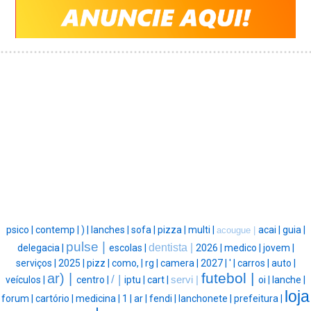
psico |
contemp |
) |
lanches |
sofa |
pizza |
multi |
acai |
guia |
acougue |
pulse |
dentista |
delegacia |
escolas |
2026 |
medico |
jovem |
serviços |
2025 |
pizz |
como, |
rg |
camera |
2027 |
' |
carros |
auto |
futebol |
ar) |
/ |
veículos |
centro |
iptu |
cart |
servi |
oi |
lanche |
loja
forum |
cartório |
medicina |
1 |
ar |
fendi |
lanchonete |
prefeitura |