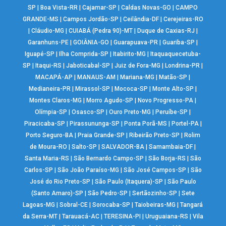
SP
|
Boa Vista-RR
|
Cajamar-SP
|
Caldas Novas-GO
|
CAMPO
GRANDE-MS
|
Campos Jordão-SP
|
Ceilândia-DF
|
Cerejeiras-RO
|
Cláudio-MG
|
CUIABÁ (Pedra 90)-MT
|
Duque de Caxias-RJ
|
Garanhuns-PE
|
GOIÂNIA-GO
|
Guarapuava-PR
|
Guariba-SP
|
Iguapé-SP
|
Ilha Comprida-SP
|
Itabirito-MG
|
Itaquaquecetuba-
SP
|
Itaqui-RS
|
Jaboticabal-SP
|
Juiz de Fora-MG
|
Londrina-PR
|
MACAPÁ-AP
|
MANAUS-AM
|
Mariana-MG
|
Matão-SP
|
Medianeira-PR
|
Mirassol-SP
|
Mococa-SP
|
Monte Alto-SP
|
Montes Claros-MG
|
Morro Agudo-SP
|
Novo Progresso-PA
|
Olímpia-SP
|
Osasco-SP
|
Ouro Preto-MG
|
Peruíbe-SP
|
Piracicaba-SP
|
Pirassununga-SP
|
Ponta Porã-MS
|
Portel-PA
|
Porto Seguro-BA
|
Praia Grande-SP
|
Ribeirão Preto-SP
|
Rolim
de Moura-RO
|
Salto-SP
|
SALVADOR-BA
|
Samambaia-DF
|
Santa Maria-RS
|
São Bernardo Campo-SP
|
São Borja-RS
|
São
Carlos-SP
|
São João Paraíso-MG
|
São José Campos-SP
|
São
José do Rio Preto-SP
|
São Paulo (Itaquera)-SP
|
São Paulo
(Santo Amaro)-SP
|
São Pedro-SP
|
Sertãozinho-SP
|
Sete
Lagoas-MG
|
Sobral-CE
|
Sorocaba-SP
|
Taiobeiras-MG
|
Tangará
da Serra-MT
|
Tarauacá-AC
|
TERESINA-PI
|
Uruguaiana-RS
|
Vila