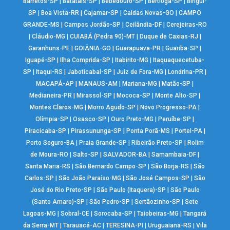
Barretos-SP
|
Batatais-SP
|
Bebedouro-SP
|
Bertioga-SP
|
Birigui-
SP
|
Boa Vista-RR
|
Cajamar-SP
|
Caldas Novas-GO
|
CAMPO
GRANDE-MS
|
Campos Jordão-SP
|
Ceilândia-DF
|
Cerejeiras-RO
|
Cláudio-MG
|
CUIABÁ (Pedra 90)-MT
|
Duque de Caxias-RJ
|
Garanhuns-PE
|
GOIÂNIA-GO
|
Guarapuava-PR
|
Guariba-SP
|
Iguapé-SP
|
Ilha Comprida-SP
|
Itabirito-MG
|
Itaquaquecetuba-
SP
|
Itaqui-RS
|
Jaboticabal-SP
|
Juiz de Fora-MG
|
Londrina-PR
|
MACAPÁ-AP
|
MANAUS-AM
|
Mariana-MG
|
Matão-SP
|
Medianeira-PR
|
Mirassol-SP
|
Mococa-SP
|
Monte Alto-SP
|
Montes Claros-MG
|
Morro Agudo-SP
|
Novo Progresso-PA
|
Olímpia-SP
|
Osasco-SP
|
Ouro Preto-MG
|
Peruíbe-SP
|
Piracicaba-SP
|
Pirassununga-SP
|
Ponta Porã-MS
|
Portel-PA
|
Porto Seguro-BA
|
Praia Grande-SP
|
Ribeirão Preto-SP
|
Rolim
de Moura-RO
|
Salto-SP
|
SALVADOR-BA
|
Samambaia-DF
|
Santa Maria-RS
|
São Bernardo Campo-SP
|
São Borja-RS
|
São
Carlos-SP
|
São João Paraíso-MG
|
São José Campos-SP
|
São
José do Rio Preto-SP
|
São Paulo (Itaquera)-SP
|
São Paulo
(Santo Amaro)-SP
|
São Pedro-SP
|
Sertãozinho-SP
|
Sete
Lagoas-MG
|
Sobral-CE
|
Sorocaba-SP
|
Taiobeiras-MG
|
Tangará
da Serra-MT
|
Tarauacá-AC
|
TERESINA-PI
|
Uruguaiana-RS
|
Vila