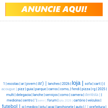
loja |
ar) |
1 |
escolas |
ar |
jovem |
lanches |
2026 |
sofa |
cart |
) |
acougue |
pizz |
guia |
parque |
carros |
como, |
fendi |
pizza |
rg |
2025 |
dentista |
multi |
delegacia |
lanche |
serviços |
como |
camera |
|
medicina |
centro |
' |
forum |
cartório |
veículos |
servi |
iptu 2026 |
futebol |
/ |
oi |
medico |
iptu |
acai |
lanchonete |
auto |
prefeitura |