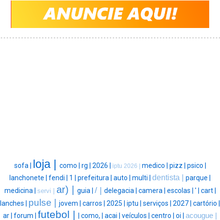
loja |
sofa |
como |
rg |
2026 |
medico |
pizz |
psico |
iptu 2026 |
dentista |
lanchonete |
fendi |
1 |
prefeitura |
auto |
multi |
parque |
ar) |
/ |
medicina |
guia |
delegacia |
camera |
escolas |
' |
cart |
servi |
pulse |
lanches |
jovem |
carros |
2025 |
iptu |
serviços |
2027 |
cartório |
futebol |
ar |
forum |
|
como, |
acai |
veículos |
centro |
oi |
acougue |