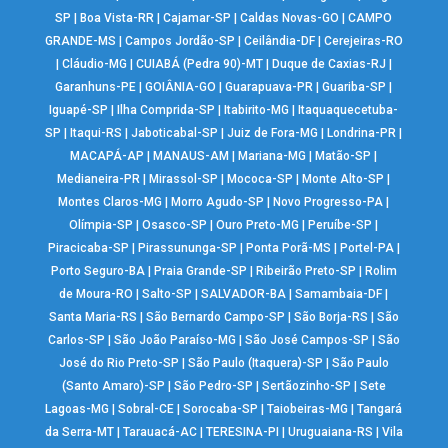
SP
|
Boa Vista-RR
|
Cajamar-SP
|
Caldas Novas-GO
|
CAMPO
GRANDE-MS
|
Campos Jordão-SP
|
Ceilândia-DF
|
Cerejeiras-RO
|
Cláudio-MG
|
CUIABÁ (Pedra 90)-MT
|
Duque de Caxias-RJ
|
Garanhuns-PE
|
GOIÂNIA-GO
|
Guarapuava-PR
|
Guariba-SP
|
Iguapé-SP
|
Ilha Comprida-SP
|
Itabirito-MG
|
Itaquaquecetuba-
SP
|
Itaqui-RS
|
Jaboticabal-SP
|
Juiz de Fora-MG
|
Londrina-PR
|
MACAPÁ-AP
|
MANAUS-AM
|
Mariana-MG
|
Matão-SP
|
Medianeira-PR
|
Mirassol-SP
|
Mococa-SP
|
Monte Alto-SP
|
Montes Claros-MG
|
Morro Agudo-SP
|
Novo Progresso-PA
|
Olímpia-SP
|
Osasco-SP
|
Ouro Preto-MG
|
Peruíbe-SP
|
Piracicaba-SP
|
Pirassununga-SP
|
Ponta Porã-MS
|
Portel-PA
|
Porto Seguro-BA
|
Praia Grande-SP
|
Ribeirão Preto-SP
|
Rolim
de Moura-RO
|
Salto-SP
|
SALVADOR-BA
|
Samambaia-DF
|
Santa Maria-RS
|
São Bernardo Campo-SP
|
São Borja-RS
|
São
Carlos-SP
|
São João Paraíso-MG
|
São José Campos-SP
|
São
José do Rio Preto-SP
|
São Paulo (Itaquera)-SP
|
São Paulo
(Santo Amaro)-SP
|
São Pedro-SP
|
Sertãozinho-SP
|
Sete
Lagoas-MG
|
Sobral-CE
|
Sorocaba-SP
|
Taiobeiras-MG
|
Tangará
da Serra-MT
|
Tarauacá-AC
|
TERESINA-PI
|
Uruguaiana-RS
|
Vila