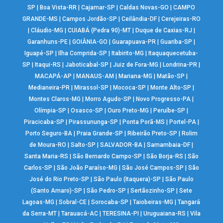
SP
|
Boa Vista-RR
|
Cajamar-SP
|
Caldas Novas-GO
|
CAMPO
GRANDE-MS
|
Campos Jordão-SP
|
Ceilândia-DF
|
Cerejeiras-RO
|
Cláudio-MG
|
CUIABÁ (Pedra 90)-MT
|
Duque de Caxias-RJ
|
Garanhuns-PE
|
GOIÂNIA-GO
|
Guarapuava-PR
|
Guariba-SP
|
Iguapé-SP
|
Ilha Comprida-SP
|
Itabirito-MG
|
Itaquaquecetuba-
SP
|
Itaqui-RS
|
Jaboticabal-SP
|
Juiz de Fora-MG
|
Londrina-PR
|
MACAPÁ-AP
|
MANAUS-AM
|
Mariana-MG
|
Matão-SP
|
Medianeira-PR
|
Mirassol-SP
|
Mococa-SP
|
Monte Alto-SP
|
Montes Claros-MG
|
Morro Agudo-SP
|
Novo Progresso-PA
|
Olímpia-SP
|
Osasco-SP
|
Ouro Preto-MG
|
Peruíbe-SP
|
Piracicaba-SP
|
Pirassununga-SP
|
Ponta Porã-MS
|
Portel-PA
|
Porto Seguro-BA
|
Praia Grande-SP
|
Ribeirão Preto-SP
|
Rolim
de Moura-RO
|
Salto-SP
|
SALVADOR-BA
|
Samambaia-DF
|
Santa Maria-RS
|
São Bernardo Campo-SP
|
São Borja-RS
|
São
Carlos-SP
|
São João Paraíso-MG
|
São José Campos-SP
|
São
José do Rio Preto-SP
|
São Paulo (Itaquera)-SP
|
São Paulo
(Santo Amaro)-SP
|
São Pedro-SP
|
Sertãozinho-SP
|
Sete
Lagoas-MG
|
Sobral-CE
|
Sorocaba-SP
|
Taiobeiras-MG
|
Tangará
da Serra-MT
|
Tarauacá-AC
|
TERESINA-PI
|
Uruguaiana-RS
|
Vila