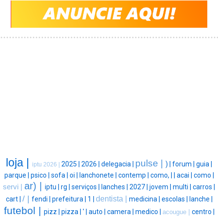
loja |
pulse |
2025 |
2026 |
delegacia |
) |
forum |
guia |
iptu 2026 |
parque |
psico |
sofa |
oi |
lanchonete |
contemp |
como, |
|
acai |
como |
ar) |
servi |
iptu |
rg |
serviços |
lanches |
2027 |
jovem |
multi |
carros |
/ |
dentista |
cart |
fendi |
prefeitura |
1 |
medicina |
escolas |
lanche |
futebol |
pizz |
pizza |
' |
auto |
camera |
medico |
centro |
acougue |