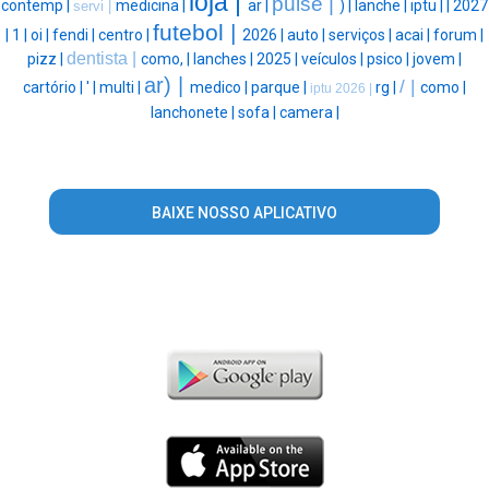
loja |
pulse |
contemp |
medicina |
ar |
) |
lanche |
iptu |
|
2027
servi |
futebol |
|
1 |
oi |
fendi |
centro |
2026 |
auto |
serviços |
acai |
forum |
dentista |
pizz |
como, |
lanches |
2025 |
veículos |
psico |
jovem |
ar) |
/ |
cartório |
' |
multi |
medico |
parque |
rg |
como |
iptu 2026 |
lanchonete |
sofa |
camera |
BAIXE NOSSO APLICATIVO