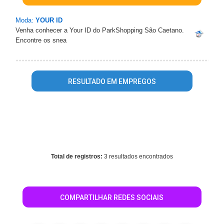
Moda:
YOUR ID
Venha conhecer a Your ID do ParkShopping São Caetano.
Encontre os snea
RESULTADO EM EMPREGOS
Warning
: mysql_fetch_array() expects parameter 1 to be
resource, array given in
/home/guiasaocaetanodosul/www/conteudo_resultado_busca.
on line
569
Total de registros:
3 resultados encontrados
COMPARTILHAR REDES SOCIAIS