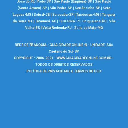
José do Rio Preto-SP
|
São Paulo (Itaquera)-SP
|
São Paulo
(Santo Amaro)-SP
|
São Pedro-SP
|
Sertãozinho-SP
|
Sete
Lagoas-MG
|
Sobral-CE
|
Sorocaba-SP
|
Taiobeiras-MG
|
Tangará
da Serra-MT
|
Tarauacá-AC
|
TERESINA-PI
|
Uruguaiana-RS
|
Vila
Velha-ES
|
Volta Redonda-RJ
|
Zona da Mata-MG
REDE DE FRANQUIA - GUIA CIDADE ONLINE ® - UNIDADE: São
Caetano do Sul-SP
COPYRIGHT • 2006-2021 -
WWW.GUIACIDADEONLINE.COM.BR
-
TODOS OS DIREITOS RESERVADOS
POLÍTICA DE PRIVACIDADE E TERMOS DE USO