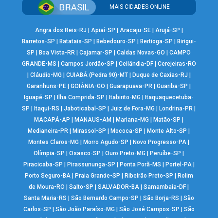
MAIS CIDADES ONLINE
Angra dos Reis-RJ
|
Apiaí-SP
|
Aracaju-SE
|
Arujá-SP
|
Barretos-SP
|
Batatais-SP
|
Bebedouro-SP
|
Bertioga-SP
|
Birigui-
SP
|
Boa Vista-RR
|
Cajamar-SP
|
Caldas Novas-GO
|
CAMPO
GRANDE-MS
|
Campos Jordão-SP
|
Ceilândia-DF
|
Cerejeiras-RO
|
Cláudio-MG
|
CUIABÁ (Pedra 90)-MT
|
Duque de Caxias-RJ
|
Garanhuns-PE
|
GOIÂNIA-GO
|
Guarapuava-PR
|
Guariba-SP
|
Iguapé-SP
|
Ilha Comprida-SP
|
Itabirito-MG
|
Itaquaquecetuba-
SP
|
Itaqui-RS
|
Jaboticabal-SP
|
Juiz de Fora-MG
|
Londrina-PR
|
MACAPÁ-AP
|
MANAUS-AM
|
Mariana-MG
|
Matão-SP
|
Medianeira-PR
|
Mirassol-SP
|
Mococa-SP
|
Monte Alto-SP
|
Montes Claros-MG
|
Morro Agudo-SP
|
Novo Progresso-PA
|
Olímpia-SP
|
Osasco-SP
|
Ouro Preto-MG
|
Peruíbe-SP
|
Piracicaba-SP
|
Pirassununga-SP
|
Ponta Porã-MS
|
Portel-PA
|
Porto Seguro-BA
|
Praia Grande-SP
|
Ribeirão Preto-SP
|
Rolim
de Moura-RO
|
Salto-SP
|
SALVADOR-BA
|
Samambaia-DF
|
Santa Maria-RS
|
São Bernardo Campo-SP
|
São Borja-RS
|
São
Carlos-SP
|
São João Paraíso-MG
|
São José Campos-SP
|
São