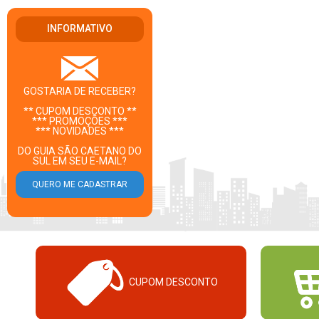
INFORMATIVO
GOSTARIA DE RECEBER?
** CUPOM DESCONTO **
*** PROMOÇÕES ***
*** NOVIDADES ***
DO GUIA SÃO CAETANO DO
SUL EM SEU E-MAIL?
CUPOM DESCONTO