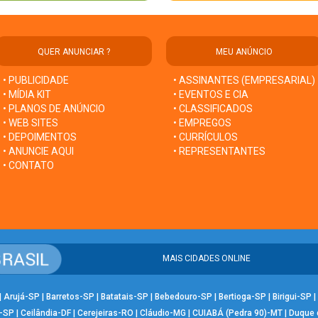
QUER ANUNCIAR ?
MEU ANÚNCIO
• PUBLICIDADE
• ASSINANTES (EMPRESARIAL)
• MÍDIA KIT
• EVENTOS E CIA
• PLANOS DE ANÚNCIO
• CLASSIFICADOS
• WEB SITES
• EMPREGOS
• DEPOIMENTOS
• CURRÍCULOS
• ANUNCIE AQUI
• REPRESENTANTES
• CONTATO
MAIS CIDADES ONLINE
|
Arujá-SP
|
Barretos-SP
|
Batatais-SP
|
Bebedouro-SP
|
Bertioga-SP
|
Birigui-SP
|
-SP
|
Ceilândia-DF
|
Cerejeiras-RO
|
Cláudio-MG
|
CUIABÁ (Pedra 90)-MT
|
Duque 