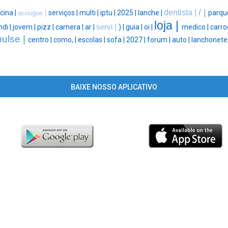
/ |
dentista |
cina |
serviços |
multi |
iptu |
2025 |
lanche |
parqu
acougue |
loja |
ndi |
jovem |
pizz |
camera |
ar |
servi |
) |
guia |
oi |
medico |
carro
pulse |
centro |
como, |
escolas |
sofa |
2027 |
forum |
auto |
lanchonete
BAIXE NOSSO APLICATIVO