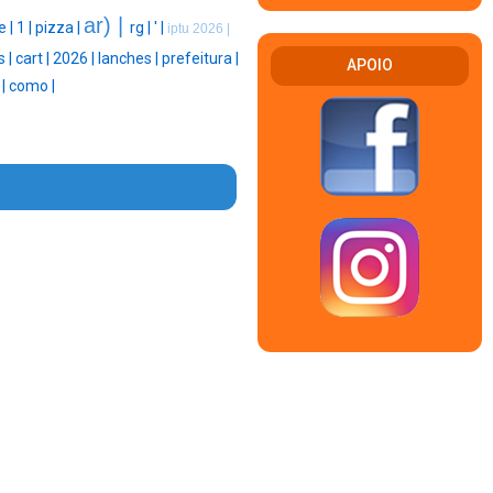
ar) |
e |
1 |
pizza |
rg |
' |
iptu 2026 |
s |
cart |
2026 |
lanches |
prefeitura |
APOIO
 |
como |