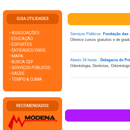
GUIA UTILIDADES
• ASSOCIAÇÕES
Serviços Públicos:
Fundação das 
• EDUCAÇÃO
Oferece cursos gratuitos e de grad
• ESPORTES
• ENTIDADES/ONGS
• MAPA
Aberto 24 horas :
Delegacia de Pol
• BUSCA CEP
Odontologia, Dentistas, Odontologi
• SERVIÇOS PÚBLICOS
• SAÚDE
• TEMPO & CLIMA
RECOMENDADOS