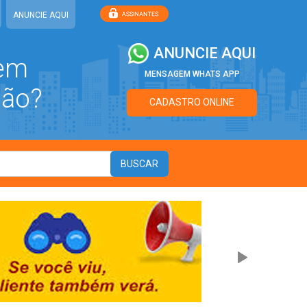
ANUNCIE AQUI
ANUNCIE AQUI
 em
MENSAGEM WHATS APP
ião?
CADASTRO ONLINE