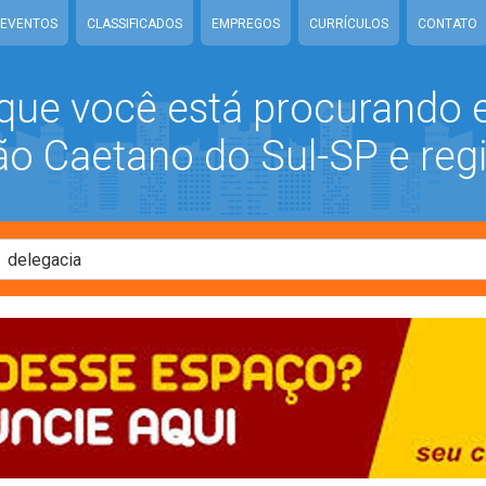
EVENTOS
CLASSIFICADOS
EMPREGOS
CURRÍCULOS
CONTATO
que você está procurando
 Caetano do Sul-SP e reg