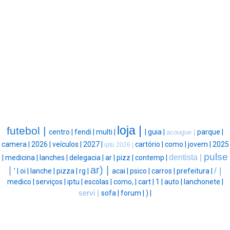
loja |
futebol |
centro |
fendi |
multi |
|
guia |
parque |
acougue |
camera |
2026 |
veículos |
2027 |
cartório |
como |
jovem |
2025
iptu 2026 |
pulse
dentista |
|
medicina |
lanches |
delegacia |
ar |
pizz |
contemp |
ar) |
|
/ |
' |
oi |
lanche |
pizza |
rg |
acai |
psico |
carros |
prefeitura |
medico |
serviços |
iptu |
escolas |
como, |
cart |
1 |
auto |
lanchonete |
servi |
sofa |
forum |
) |