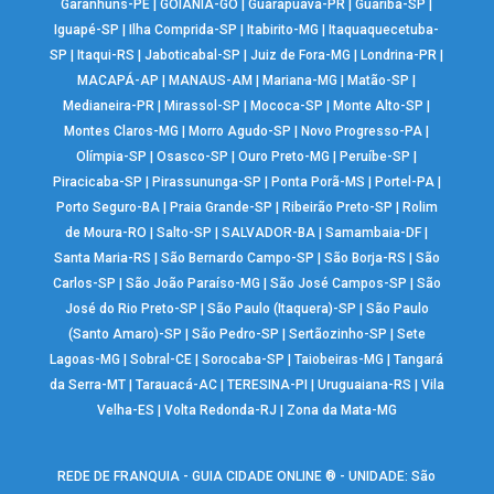
Garanhuns-PE
|
GOIÂNIA-GO
|
Guarapuava-PR
|
Guariba-SP
|
Iguapé-SP
|
Ilha Comprida-SP
|
Itabirito-MG
|
Itaquaquecetuba-
SP
|
Itaqui-RS
|
Jaboticabal-SP
|
Juiz de Fora-MG
|
Londrina-PR
|
MACAPÁ-AP
|
MANAUS-AM
|
Mariana-MG
|
Matão-SP
|
Medianeira-PR
|
Mirassol-SP
|
Mococa-SP
|
Monte Alto-SP
|
Montes Claros-MG
|
Morro Agudo-SP
|
Novo Progresso-PA
|
Olímpia-SP
|
Osasco-SP
|
Ouro Preto-MG
|
Peruíbe-SP
|
Piracicaba-SP
|
Pirassununga-SP
|
Ponta Porã-MS
|
Portel-PA
|
Porto Seguro-BA
|
Praia Grande-SP
|
Ribeirão Preto-SP
|
Rolim
de Moura-RO
|
Salto-SP
|
SALVADOR-BA
|
Samambaia-DF
|
Santa Maria-RS
|
São Bernardo Campo-SP
|
São Borja-RS
|
São
Carlos-SP
|
São João Paraíso-MG
|
São José Campos-SP
|
São
José do Rio Preto-SP
|
São Paulo (Itaquera)-SP
|
São Paulo
(Santo Amaro)-SP
|
São Pedro-SP
|
Sertãozinho-SP
|
Sete
Lagoas-MG
|
Sobral-CE
|
Sorocaba-SP
|
Taiobeiras-MG
|
Tangará
da Serra-MT
|
Tarauacá-AC
|
TERESINA-PI
|
Uruguaiana-RS
|
Vila
Velha-ES
|
Volta Redonda-RJ
|
Zona da Mata-MG
REDE DE FRANQUIA - GUIA CIDADE ONLINE ® - UNIDADE: São