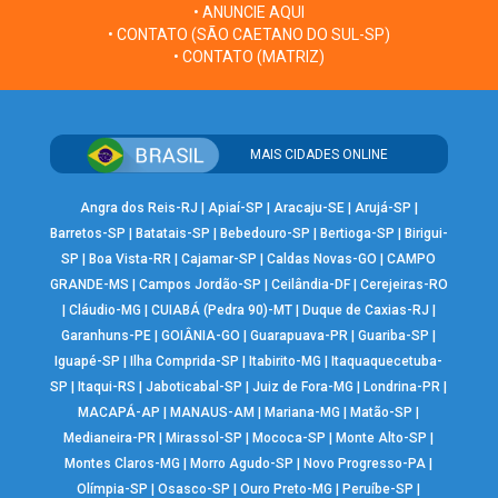
• ANUNCIE AQUI
• CONTATO (SÃO CAETANO DO SUL-SP)
• CONTATO (MATRIZ)
MAIS CIDADES ONLINE
Angra dos Reis-RJ
|
Apiaí-SP
|
Aracaju-SE
|
Arujá-SP
|
Barretos-SP
|
Batatais-SP
|
Bebedouro-SP
|
Bertioga-SP
|
Birigui-
SP
|
Boa Vista-RR
|
Cajamar-SP
|
Caldas Novas-GO
|
CAMPO
GRANDE-MS
|
Campos Jordão-SP
|
Ceilândia-DF
|
Cerejeiras-RO
|
Cláudio-MG
|
CUIABÁ (Pedra 90)-MT
|
Duque de Caxias-RJ
|
Garanhuns-PE
|
GOIÂNIA-GO
|
Guarapuava-PR
|
Guariba-SP
|
Iguapé-SP
|
Ilha Comprida-SP
|
Itabirito-MG
|
Itaquaquecetuba-
SP
|
Itaqui-RS
|
Jaboticabal-SP
|
Juiz de Fora-MG
|
Londrina-PR
|
MACAPÁ-AP
|
MANAUS-AM
|
Mariana-MG
|
Matão-SP
|
Medianeira-PR
|
Mirassol-SP
|
Mococa-SP
|
Monte Alto-SP
|
Montes Claros-MG
|
Morro Agudo-SP
|
Novo Progresso-PA
|
Olímpia-SP
|
Osasco-SP
|
Ouro Preto-MG
|
Peruíbe-SP
|