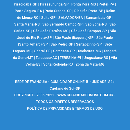
Piracicaba-SP
|
Pirassununga-SP
|
Ponta Porã-MS
|
Portel-PA
|
Porto Seguro-BA
|
Praia Grande-SP
|
Ribeirão Preto-SP
|
Rolim
de Moura-RO
|
Salto-SP
|
SALVADOR-BA
|
Samambaia-DF
|
Santa Maria-RS
|
São Bernardo Campo-SP
|
São Borja-RS
|
São
Carlos-SP
|
São João Paraíso-MG
|
São José Campos-SP
|
São
José do Rio Preto-SP
|
São Paulo (Itaquera)-SP
|
São Paulo
(Santo Amaro)-SP
|
São Pedro-SP
|
Sertãozinho-SP
|
Sete
Lagoas-MG
|
Sobral-CE
|
Sorocaba-SP
|
Taiobeiras-MG
|
Tangará
da Serra-MT
|
Tarauacá-AC
|
TERESINA-PI
|
Uruguaiana-RS
|
Vila
Velha-ES
|
Volta Redonda-RJ
|
Zona da Mata-MG
REDE DE FRANQUIA - GUIA CIDADE ONLINE ® - UNIDADE: São
Caetano do Sul-SP
COPYRIGHT • 2006-2021 -
WWW.GUIACIDADEONLINE.COM.BR
-
TODOS OS DIREITOS RESERVADOS
POLÍTICA DE PRIVACIDADE E TERMOS DE USO