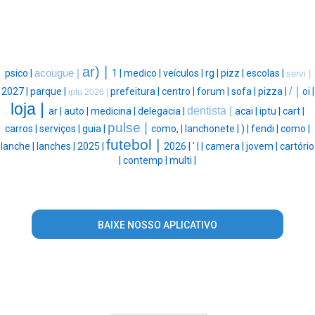
ar) |
psico |
acougue |
1 |
medico |
veículos |
rg |
pizz |
escolas |
servi |
/ |
2027 |
parque |
prefeitura |
centro |
forum |
sofa |
pizza |
oi |
iptu 2026 |
loja |
dentista |
ar |
auto |
medicina |
delegacia |
acai |
iptu |
cart |
pulse |
carros |
serviços |
guia |
como, |
lanchonete |
) |
fendi |
como |
futebol |
lanche |
lanches |
2025 |
2026 |
' |
|
camera |
jovem |
cartório
|
contemp |
multi |
BAIXE NOSSO APLICATIVO