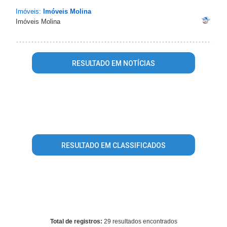
Imóveis:
Imóveis Molina
Imóveis Molina
RESULTADO EM NOTÍCIAS
Warning
: mysql_fetch_array() expects parameter 1 to be
resource, array given in
/home/guiasaocaetanodosul/www/conteudo_resultado_busca.
on line
344
RESULTADO EM CLASSIFICADOS
Warning
: mysql_fetch_array() expects parameter 1 to be
resource, array given in
/home/guiasaocaetanodosul/www/conteudo_resultado_busca.
on line
496
Total de registros:
29 resultados encontrados