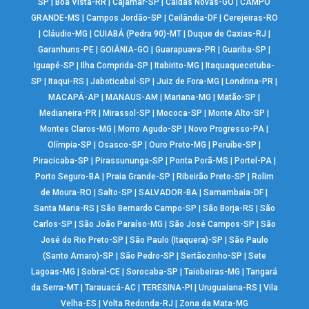
SP
|
Boa Vista-RR
|
Cajamar-SP
|
Caldas Novas-GO
|
CAMPO
GRANDE-MS
|
Campos Jordão-SP
|
Ceilândia-DF
|
Cerejeiras-RO
|
Cláudio-MG
|
CUIABÁ (Pedra 90)-MT
|
Duque de Caxias-RJ
|
Garanhuns-PE
|
GOIÂNIA-GO
|
Guarapuava-PR
|
Guariba-SP
|
Iguapé-SP
|
Ilha Comprida-SP
|
Itabirito-MG
|
Itaquaquecetuba-
SP
|
Itaqui-RS
|
Jaboticabal-SP
|
Juiz de Fora-MG
|
Londrina-PR
|
MACAPÁ-AP
|
MANAUS-AM
|
Mariana-MG
|
Matão-SP
|
Medianeira-PR
|
Mirassol-SP
|
Mococa-SP
|
Monte Alto-SP
|
Montes Claros-MG
|
Morro Agudo-SP
|
Novo Progresso-PA
|
Olímpia-SP
|
Osasco-SP
|
Ouro Preto-MG
|
Peruíbe-SP
|
Piracicaba-SP
|
Pirassununga-SP
|
Ponta Porã-MS
|
Portel-PA
|
Porto Seguro-BA
|
Praia Grande-SP
|
Ribeirão Preto-SP
|
Rolim
de Moura-RO
|
Salto-SP
|
SALVADOR-BA
|
Samambaia-DF
|
Santa Maria-RS
|
São Bernardo Campo-SP
|
São Borja-RS
|
São
Carlos-SP
|
São João Paraíso-MG
|
São José Campos-SP
|
São
José do Rio Preto-SP
|
São Paulo (Itaquera)-SP
|
São Paulo
(Santo Amaro)-SP
|
São Pedro-SP
|
Sertãozinho-SP
|
Sete
Lagoas-MG
|
Sobral-CE
|
Sorocaba-SP
|
Taiobeiras-MG
|
Tangará
da Serra-MT
|
Tarauacá-AC
|
TERESINA-PI
|
Uruguaiana-RS
|
Vila
Velha-ES
|
Volta Redonda-RJ
|
Zona da Mata-MG