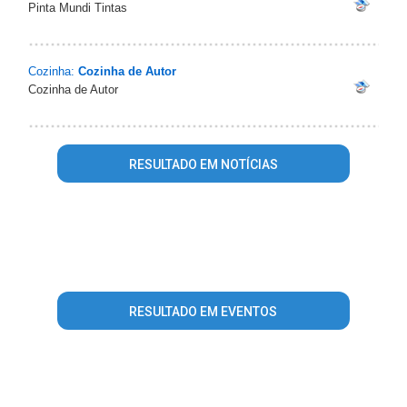
Pinta Mundi Tintas
Cozinha:
Cozinha de Autor
Cozinha de Autor
RESULTADO EM NOTÍCIAS
Warning
: mysql_fetch_array() expects parameter 1 to be
resource, array given in
/home/guiasaocaetanodosul/www/conteudo_resultado_busca.
on line
344
RESULTADO EM EVENTOS
Warning
: mysql_fetch_array() expects parameter 1 to be
resource, array given in