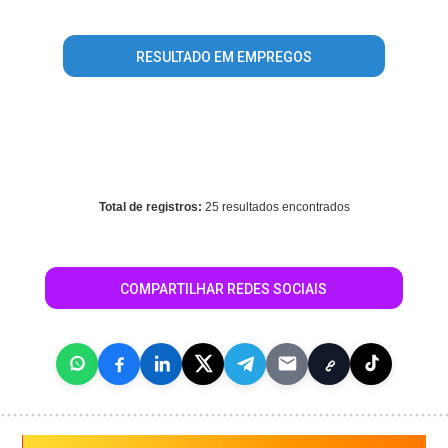
/home/guiasaocaetanodosul/www/conteudo_resultado_busca.
on line
407
RESULTADO EM EMPREGOS
Warning
: mysql_fetch_array() expects parameter 1 to be
resource, array given in
/home/guiasaocaetanodosul/www/conteudo_resultado_busca.
on line
569
Total de registros:
25 resultados encontrados
COMPARTILHAR REDES SOCIAIS