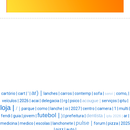
ar) |
cartório |
cart |
' |
lanches |
carros |
contemp |
sofa |
como, |
servi |
veículos |
2026 |
acai |
delegacia |
|
rg |
psico |
acougue |
serviços |
iptu |
loja |
/ |
parque |
como |
lanche |
oi |
2027 |
centro |
camera |
1 |
multi |
futebol |
dentista |
fendi |
guia |
jovem |
) |
prefeitura |
ar |
iptu 2026 |
pulse |
medicina |
medico |
escolas |
lanchonete |
forum |
pizza |
2025
|
pizz |
auto |