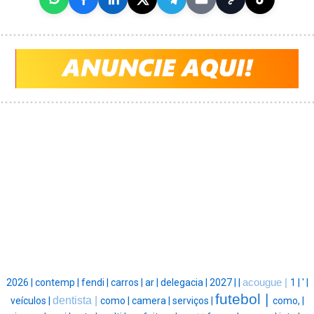
2026 |
contemp |
fendi |
carros |
ar |
delegacia |
2027 |
|
acougue |
1 |
' |
futebol |
dentista |
veículos |
como |
camera |
serviços |
como, |