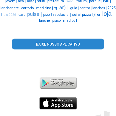
jovem |
acai |
auto |
multi |
prefeitura |
forum |
parque |
iptu |
servi |
ar) |
lanchonete |
cartório |
medicina |
rg |
guia |
centro |
lanches |
2025
loja |
pulse |
/ |
|
cart |
pizz |
escolas |
sofa |
pizza |
) |
oi |
iptu 2026 |
lanche |
psico |
medico |
BAIXE NOSSO APLICATIVO