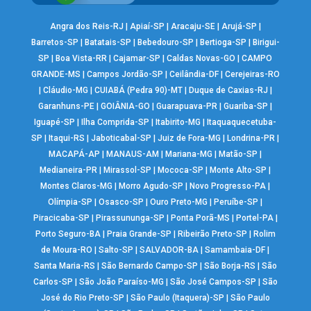
Angra dos Reis-RJ
|
Apiaí-SP
|
Aracaju-SE
|
Arujá-SP
|
Barretos-SP
|
Batatais-SP
|
Bebedouro-SP
|
Bertioga-SP
|
Birigui-
SP
|
Boa Vista-RR
|
Cajamar-SP
|
Caldas Novas-GO
|
CAMPO
GRANDE-MS
|
Campos Jordão-SP
|
Ceilândia-DF
|
Cerejeiras-RO
|
Cláudio-MG
|
CUIABÁ (Pedra 90)-MT
|
Duque de Caxias-RJ
|
Garanhuns-PE
|
GOIÂNIA-GO
|
Guarapuava-PR
|
Guariba-SP
|
Iguapé-SP
|
Ilha Comprida-SP
|
Itabirito-MG
|
Itaquaquecetuba-
SP
|
Itaqui-RS
|
Jaboticabal-SP
|
Juiz de Fora-MG
|
Londrina-PR
|
MACAPÁ-AP
|
MANAUS-AM
|
Mariana-MG
|
Matão-SP
|
Medianeira-PR
|
Mirassol-SP
|
Mococa-SP
|
Monte Alto-SP
|
Montes Claros-MG
|
Morro Agudo-SP
|
Novo Progresso-PA
|
Olímpia-SP
|
Osasco-SP
|
Ouro Preto-MG
|
Peruíbe-SP
|
Piracicaba-SP
|
Pirassununga-SP
|
Ponta Porã-MS
|
Portel-PA
|
Porto Seguro-BA
|
Praia Grande-SP
|
Ribeirão Preto-SP
|
Rolim
de Moura-RO
|
Salto-SP
|
SALVADOR-BA
|
Samambaia-DF
|
Santa Maria-RS
|
São Bernardo Campo-SP
|
São Borja-RS
|
São
Carlos-SP
|
São João Paraíso-MG
|
São José Campos-SP
|
São
José do Rio Preto-SP
|
São Paulo (Itaquera)-SP
|
São Paulo