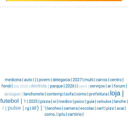
medicina |
auto |
) |
jovem |
delegacia |
2027 |
multi |
carros |
centro |
dentista |
fendi |
parque |
2026 |
|
serviços |
ar |
forum |
servi |
iptu 2026 |
loja |
acougue |
lanchonete |
contemp |
sofa |
como |
prefeitura |
futebol |
1 |
2025 |
pizza |
oi |
medico |
psico |
guia |
veículos |
lanche |
ar) |
pulse |
/ |
rg |
' |
lanches |
camera |
escolas |
cart |
pizz |
acai |
como, |
iptu |
cartório |