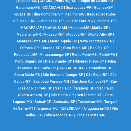
|
Cláudio-MG
|
CUIABÁ (Pedra 90)-MT
|
Duque de Caxias-RJ
|
Garanhuns-PE
|
GOIÂNIA-GO
|
Guarapuava-PR
|
Guariba-SP
|
Iguapé-SP
|
Ilha Comprida-SP
|
Itabirito-MG
|
Itaquaquecetuba-
SP
|
Itaqui-RS
|
Jaboticabal-SP
|
Juiz de Fora-MG
|
Londrina-PR
|
MACAPÁ-AP
|
MANAUS-AM
|
Mariana-MG
|
Matão-SP
|
Medianeira-PR
|
Mirassol-SP
|
Mococa-SP
|
Monte Alto-SP
|
Montes Claros-MG
|
Morro Agudo-SP
|
Novo Progresso-PA
|
Olímpia-SP
|
Osasco-SP
|
Ouro Preto-MG
|
Peruíbe-SP
|
Piracicaba-SP
|
Pirassununga-SP
|
Ponta Porã-MS
|
Portel-PA
|
Porto Seguro-BA
|
Praia Grande-SP
|
Ribeirão Preto-SP
|
Rolim
de Moura-RO
|
Salto-SP
|
SALVADOR-BA
|
Samambaia-DF
|
Santa Maria-RS
|
São Bernardo Campo-SP
|
São Borja-RS
|
São
Carlos-SP
|
São João Paraíso-MG
|
São José Campos-SP
|
São
José do Rio Preto-SP
|
São Paulo (Itaquera)-SP
|
São Paulo
(Santo Amaro)-SP
|
São Pedro-SP
|
Sertãozinho-SP
|
Sete
Lagoas-MG
|
Sobral-CE
|
Sorocaba-SP
|
Taiobeiras-MG
|
Tangará
da Serra-MT
|
Tarauacá-AC
|
TERESINA-PI
|
Uruguaiana-RS
|
Vila
Velha-ES
|
Volta Redonda-RJ
|
Zona da Mata-MG