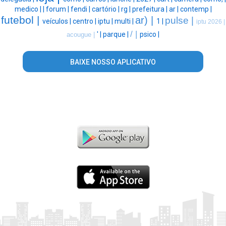
medico |
|
forum |
fendi |
cartório |
rg |
prefeitura |
ar |
contemp |
futebol |
ar) |
pulse |
veículos |
centro |
iptu |
multi |
1 |
iptu 2026 |
/ |
' |
parque |
psico |
acougue |
BAIXE NOSSO APLICATIVO