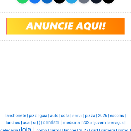
lanchonete |
pizz |
guia |
auto |
sofa |
servi |
pizza |
2026 |
escolas |
dentista |
lanches |
acai |
oi |
) |
medicina |
2025 |
jovem |
serviços |
loja |
delegacia |
como |
carros |
lanche |
2027 |
cart |
camera |
como, |