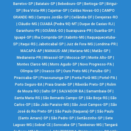
Barretos-SP
|
Batatais-SP
|
Bebedouro-SP
|
Bertioga-SP
|
Birigui-
SP
|
Boa Vista-RR
|
Cajamar-SP
|
Caldas Novas-GO
|
CAMPO
GRANDE-MS
|
Campos Jordão-SP
|
Ceilândia-DF
|
Cerejeiras-RO
|
Cláudio-MG
|
CUIABÁ (Pedra 90)-MT
|
Duque de Caxias-RJ
|
Garanhuns-PE
|
GOIÂNIA-GO
|
Guarapuava-PR
|
Guariba-SP
|
Iguapé-SP
|
Ilha Comprida-SP
|
Itabirito-MG
|
Itaquaquecetuba-
SP
|
Itaqui-RS
|
Jaboticabal-SP
|
Juiz de Fora-MG
|
Londrina-PR
|
MACAPÁ-AP
|
MANAUS-AM
|
Mariana-MG
|
Matão-SP
|
Medianeira-PR
|
Mirassol-SP
|
Mococa-SP
|
Monte Alto-SP
|
Montes Claros-MG
|
Morro Agudo-SP
|
Novo Progresso-PA
|
Olímpia-SP
|
Osasco-SP
|
Ouro Preto-MG
|
Peruíbe-SP
|
Piracicaba-SP
|
Pirassununga-SP
|
Ponta Porã-MS
|
Portel-PA
|
Porto Seguro-BA
|
Praia Grande-SP
|
Ribeirão Preto-SP
|
Rolim
de Moura-RO
|
Salto-SP
|
SALVADOR-BA
|
Samambaia-DF
|
Santa Maria-RS
|
São Bernardo Campo-SP
|
São Borja-RS
|
São
Carlos-SP
|
São João Paraíso-MG
|
São José Campos-SP
|
São
José do Rio Preto-SP
|
São Paulo (Itaquera)-SP
|
São Paulo
(Santo Amaro)-SP
|
São Pedro-SP
|
Sertãozinho-SP
|
Sete
Lagoas-MG
|
Sobral-CE
|
Sorocaba-SP
|
Taiobeiras-MG
|
Tangará