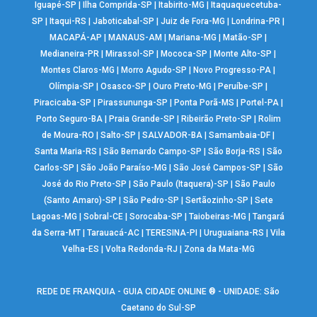
Iguapé-SP
|
Ilha Comprida-SP
|
Itabirito-MG
|
Itaquaquecetuba-
SP
|
Itaqui-RS
|
Jaboticabal-SP
|
Juiz de Fora-MG
|
Londrina-PR
|
MACAPÁ-AP
|
MANAUS-AM
|
Mariana-MG
|
Matão-SP
|
Medianeira-PR
|
Mirassol-SP
|
Mococa-SP
|
Monte Alto-SP
|
Montes Claros-MG
|
Morro Agudo-SP
|
Novo Progresso-PA
|
Olímpia-SP
|
Osasco-SP
|
Ouro Preto-MG
|
Peruíbe-SP
|
Piracicaba-SP
|
Pirassununga-SP
|
Ponta Porã-MS
|
Portel-PA
|
Porto Seguro-BA
|
Praia Grande-SP
|
Ribeirão Preto-SP
|
Rolim
de Moura-RO
|
Salto-SP
|
SALVADOR-BA
|
Samambaia-DF
|
Santa Maria-RS
|
São Bernardo Campo-SP
|
São Borja-RS
|
São
Carlos-SP
|
São João Paraíso-MG
|
São José Campos-SP
|
São
José do Rio Preto-SP
|
São Paulo (Itaquera)-SP
|
São Paulo
(Santo Amaro)-SP
|
São Pedro-SP
|
Sertãozinho-SP
|
Sete
Lagoas-MG
|
Sobral-CE
|
Sorocaba-SP
|
Taiobeiras-MG
|
Tangará
da Serra-MT
|
Tarauacá-AC
|
TERESINA-PI
|
Uruguaiana-RS
|
Vila
Velha-ES
|
Volta Redonda-RJ
|
Zona da Mata-MG
REDE DE FRANQUIA - GUIA CIDADE ONLINE ® - UNIDADE: São
Caetano do Sul-SP