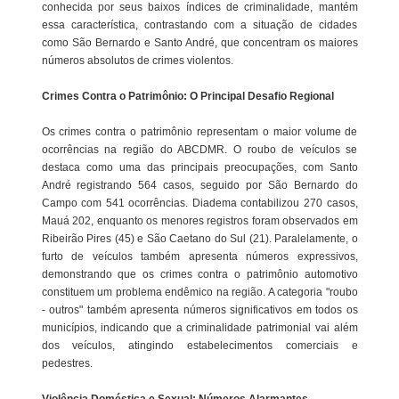
conhecida por seus baixos índices de criminalidade, mantém
essa característica, contrastando com a situação de cidades
como São Bernardo e Santo André, que concentram os maiores
números absolutos de crimes violentos.
Crimes Contra o Patrimônio: O Principal Desafio Regional
Os crimes contra o patrimônio representam o maior volume de
ocorrências na região do ABCDMR. O roubo de veículos se
destaca como uma das principais preocupações, com Santo
André registrando 564 casos, seguido por São Bernardo do
Campo com 541 ocorrências. Diadema contabilizou 270 casos,
Mauá 202, enquanto os menores registros foram observados em
Ribeirão Pires (45) e São Caetano do Sul (21). Paralelamente, o
furto de veículos também apresenta números expressivos,
demonstrando que os crimes contra o patrimônio automotivo
constituem um problema endêmico na região. A categoria "roubo
- outros" também apresenta números significativos em todos os
municípios, indicando que a criminalidade patrimonial vai além
dos veículos, atingindo estabelecimentos comerciais e
pedestres.
Violência Doméstica e Sexual: Números Alarmantes