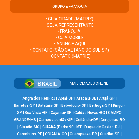
GRUPO E FRANQUIA
• GUIA CIDADE (MATRIZ)
• SEJA REPRESENTANTE
• FRANQUIA
• GUIA MOBILE
• ANUNCIE AQUI
• CONTATO (SÃO CAETANO DO SUL-SP)
• CONTATO (MATRIZ)
MAIS CIDADES ONLINE
Angra dos Reis-RJ
|
Apiaí-SP
|
Aracaju-SE
|
Arujá-SP
|
Barretos-SP
|
Batatais-SP
|
Bebedouro-SP
|
Bertioga-SP
|
Birigui-
SP
|
Boa Vista-RR
|
Cajamar-SP
|
Caldas Novas-GO
|
CAMPO
GRANDE-MS
|
Campos Jordão-SP
|
Ceilândia-DF
|
Cerejeiras-RO
|
Cláudio-MG
|
CUIABÁ (Pedra 90)-MT
|
Duque de Caxias-RJ
|
Garanhuns-PE
|
GOIÂNIA-GO
|
Guarapuava-PR
|
Guariba-SP
|