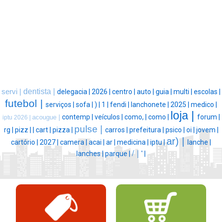
dentista |
servi |
delegacia |
2026 |
centro |
auto |
guia |
multi |
escolas |
futebol |
serviços |
sofa |
) |
1 |
fendi |
lanchonete |
2025 |
medico |
loja |
contemp |
veículos |
como, |
como |
forum |
acougue |
iptu 2026 |
pulse |
rg |
pizz |
|
cart |
pizza |
carros |
prefeitura |
psico |
oi |
jovem |
ar) |
cartório |
2027 |
camera |
acai |
ar |
medicina |
iptu |
lanche |
/ |
lanches |
parque |
' |