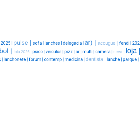
ar) |
pulse |
|
2025 |
sofa |
lanches |
delegacia |
acougue |
fendi |
202
loja 
bol |
psico |
veículos |
pizz |
ar |
multi |
camera |
servi |
iptu 2026 |
dentista |
 |
lanchonete |
forum |
contemp |
medicina |
lanche |
parque |