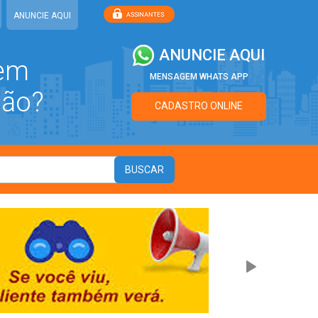
ANUNCIE AQUI
ANUNCIE AQUI
 em
MENSAGEM WHATS APP
ião?
CADASTRO ONLINE