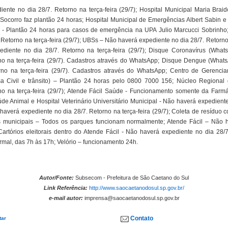
ente no dia 28/7. Retorno na terça-feira (29/7); Hospital Municipal Maria Brai
o-Socorro faz plantão 24 horas; Hospital Municipal de Emergências Albert Sabin 
 - Plantão 24 horas para casos de emergência na UPA Julio Marcucci Sobrinho
Retorno na terça-feira (29/7); UBSs – Não haverá expediente no dia 28/7. Retorno 
diente no dia 28/7. Retorno na terça-feira (29/7); Disque Coronavírus (Wha
no na terça-feira (29/7). Cadastros através do WhatsApp; Disque Dengue (Wha
rno na terça-feira (29/7). Cadastros através do WhatsApp; Centro de Geren
a Civil e trânsito) – Plantão 24 horas pelo 0800 7000 156; Núcleo Regional
no na terça-feira (29/7); Atende Fácil Saúde - Funcionamento somente da Farm
e Animal e Hospital Veterinário Universitário Municipal - Não haverá expediente
 haverá expediente no dia 28/7. Retorno na terça-feira (29/7); Coleta de resíduo 
s municipais – Todos os parques funcionam normalmente; Atende Fácil – Não h
 Cartórios eleitorais dentro do Atende Fácil - Não haverá expediente no dia 28/7.
mal, das 7h às 17h; Velório – funcionamento 24h.
Autor/Fonte:
Subsecom - Prefeitura de São Caetano do Sul
Link Referência:
http://www.saocaetanodosul.sp.gov.br/
e-mail autor:
imprensa@saocaetanodosul.sp.gov.br
Contato
tar