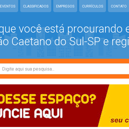
EVENTOS
CLASSIFICADOS
EMPREGOS
CURRÍCULOS
CONTATO
que você está procurando
 Caetano do Sul-SP e reg