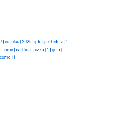
7 |
escolas |
2026 |
iptu |
prefeitura |
'
|
como |
cartório |
pizza |
1 |
guia |
como, |
|