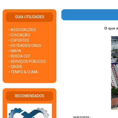
GUIA UTILIDADES
O que a
• ASSOCIAÇÕES
• EDUCAÇÃO
• ESPORTES
• ENTIDADES/ONGS
• MAPA
• BUSCA CEP
• SERVIÇOS PÚBLICOS
• SAÚDE
• TEMPO & CLIMA
RECOMENDADOS
26/07/2025
-