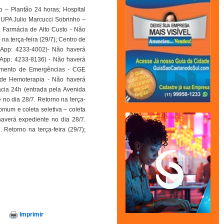
do – Plantão 24 horas; Hospital
e UPA Julio Marcucci Sobrinho –
; Farmácia de Alto Custo - Não
na terça-feira (29/7); Centro de
tsApp: 4233-4002)- Não haverá
tsApp: 4233-8136) - Não haverá
ciamento de Emergências - CGE
 de Hemoterapia - Não haverá
ácia 24h (entrada pela Avenida
 no dia 28/7. Retorno na terça-
comum e coleta seletiva – coleta
averá expediente no dia 28/7.
 Retorno na terça-feira (29/7);
Imprimir