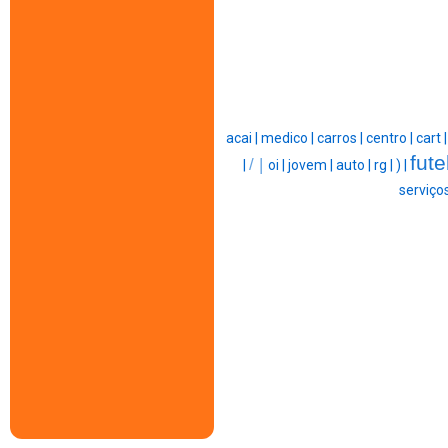
acai |
medico |
carros |
centro |
cart 
fute
/ |
|
oi |
jovem |
auto |
rg |
) |
serviços