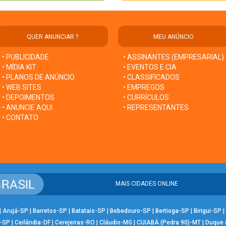
QUER ANUNCIAR ?
MEU ANÚNCIO
• PUBLICIDADE
• ASSINANTES (EMPRESARIAL)
• MÍDIA KIT
• EVENTOS E CIA
• PLANOS DE ANÚNCIO
• CLASSIFICADOS
• WEB SITES
• EMPREGOS
• DEPOIMENTOS
• CURRÍCULOS
• ANUNCIE AQUI
• REPRESENTANTES
• CONTATO
MAIS CIDADES ONLINE
|
Arujá-SP
|
Barretos-SP
|
Batatais-SP
|
Bebedouro-SP
|
Bertioga-SP
|
Birigui-SP
|
-SP
|
Ceilândia-DF
|
Cerejeiras-RO
|
Cláudio-MG
|
CUIABÁ (Pedra 90)-MT
|
Duque 