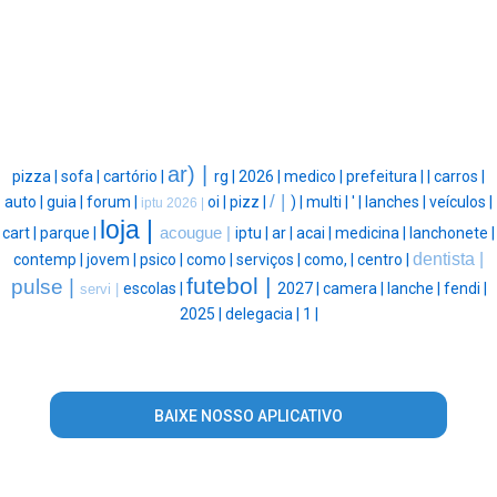
ar) |
pizza |
sofa |
cartório |
rg |
2026 |
medico |
prefeitura |
|
carros |
/ |
auto |
guia |
forum |
oi |
pizz |
) |
multi |
' |
lanches |
veículos |
iptu 2026 |
loja |
cart |
parque |
acougue |
iptu |
ar |
acai |
medicina |
lanchonete |
dentista |
contemp |
jovem |
psico |
como |
serviços |
como, |
centro |
futebol |
pulse |
escolas |
2027 |
camera |
lanche |
fendi |
servi |
2025 |
delegacia |
1 |
BAIXE NOSSO APLICATIVO