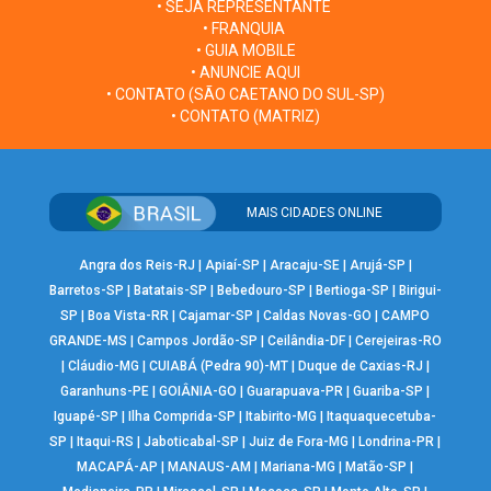
• SEJA REPRESENTANTE
• FRANQUIA
• GUIA MOBILE
• ANUNCIE AQUI
• CONTATO (SÃO CAETANO DO SUL-SP)
• CONTATO (MATRIZ)
MAIS CIDADES ONLINE
Angra dos Reis-RJ
|
Apiaí-SP
|
Aracaju-SE
|
Arujá-SP
|
Barretos-SP
|
Batatais-SP
|
Bebedouro-SP
|
Bertioga-SP
|
Birigui-
SP
|
Boa Vista-RR
|
Cajamar-SP
|
Caldas Novas-GO
|
CAMPO
GRANDE-MS
|
Campos Jordão-SP
|
Ceilândia-DF
|
Cerejeiras-RO
|
Cláudio-MG
|
CUIABÁ (Pedra 90)-MT
|
Duque de Caxias-RJ
|
Garanhuns-PE
|
GOIÂNIA-GO
|
Guarapuava-PR
|
Guariba-SP
|
Iguapé-SP
|
Ilha Comprida-SP
|
Itabirito-MG
|
Itaquaquecetuba-
SP
|
Itaqui-RS
|
Jaboticabal-SP
|
Juiz de Fora-MG
|
Londrina-PR
|
MACAPÁ-AP
|
MANAUS-AM
|
Mariana-MG
|
Matão-SP
|