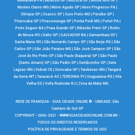
Medianeira-PR
|
Mirassol-SP
|
Mococa-SP
|
Monte Alto-SP
|
Montes Claros-MG
|
Morro Agudo-SP
|
Novo Progresso-PA
|
Olímpia-SP
|
Osasco-SP
|
Ouro Preto-MG
|
Peruíbe-SP
|
Piracicaba-SP
|
Pirassununga-SP
|
Ponta Porã-MS
|
Portel-PA
|
Porto Seguro-BA
|
Praia Grande-SP
|
Ribeirão Preto-SP
|
Rolim
de Moura-RO
|
Salto-SP
|
SALVADOR-BA
|
Samambaia-DF
|
Santa Maria-RS
|
São Bernardo Campo-SP
|
São Borja-RS
|
São
Carlos-SP
|
São João Paraíso-MG
|
São José Campos-SP
|
São
José do Rio Preto-SP
|
São Paulo (Itaquera)-SP
|
São Paulo
(Santo Amaro)-SP
|
São Pedro-SP
|
Sertãozinho-SP
|
Sete
Lagoas-MG
|
Sobral-CE
|
Sorocaba-SP
|
Taiobeiras-MG
|
Tangará
da Serra-MT
|
Tarauacá-AC
|
TERESINA-PI
|
Uruguaiana-RS
|
Vila
Velha-ES
|
Volta Redonda-RJ
|
Zona da Mata-MG
REDE DE FRANQUIA - GUIA CIDADE ONLINE ® - UNIDADE: São
Caetano do Sul-SP
COPYRIGHT • 2006-2021 -
WWW.GUIACIDADEONLINE.COM.BR
-
TODOS OS DIREITOS RESERVADOS
POLÍTICA DE PRIVACIDADE E TERMOS DE USO