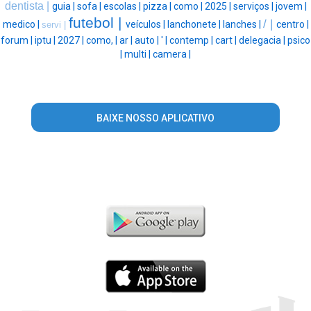
dentista |
guia |
sofa |
escolas |
pizza |
como |
2025 |
serviços |
jovem |
futebol |
/ |
medico |
veículos |
lanchonete |
lanches |
centro |
servi |
forum |
iptu |
2027 |
como, |
ar |
auto |
' |
contemp |
cart |
delegacia |
psico
|
multi |
camera |
BAIXE NOSSO APLICATIVO