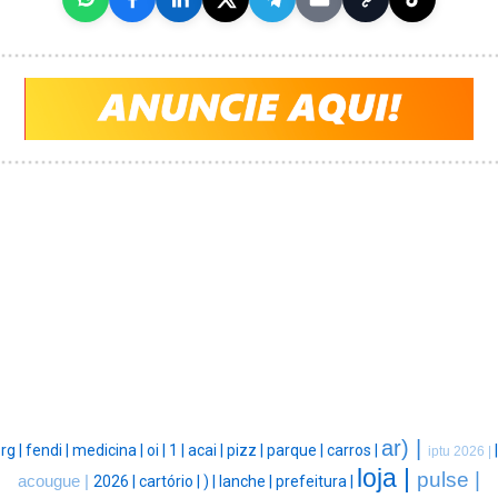
ar) |
rg |
fendi |
medicina |
oi |
1 |
acai |
pizz |
parque |
carros |
|
iptu 2026 |
loja |
pulse |
acougue |
2026 |
cartório |
) |
lanche |
prefeitura |