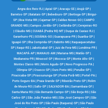
Angra dos Reis-RJ
|
Apiaí-SP
|
Aracaju-SE
|
Arujá-SP
|
Barretos-SP
|
Batatais-SP
|
Bebedouro-SP
|
Bertioga-SP
|
Birigui-
SP
|
Boa Vista-RR
|
Cajamar-SP
|
Caldas Novas-GO
|
CAMPO
GRANDE-MS
|
Campos Jordão-SP
|
Ceilândia-DF
|
Cerejeiras-RO
|
Cláudio-MG
|
CUIABÁ (Pedra 90)-MT
|
Duque de Caxias-RJ
|
Garanhuns-PE
|
GOIÂNIA-GO
|
Guarapuava-PR
|
Guariba-SP
|
Iguapé-SP
|
Ilha Comprida-SP
|
Itabirito-MG
|
Itaquaquecetuba-
SP
|
Itaqui-RS
|
Jaboticabal-SP
|
Juiz de Fora-MG
|
Londrina-PR
|
MACAPÁ-AP
|
MANAUS-AM
|
Mariana-MG
|
Matão-SP
|
Medianeira-PR
|
Mirassol-SP
|
Mococa-SP
|
Monte Alto-SP
|
Montes Claros-MG
|
Morro Agudo-SP
|
Novo Progresso-PA
|
Olímpia-SP
|
Osasco-SP
|
Ouro Preto-MG
|
Peruíbe-SP
|
Piracicaba-SP
|
Pirassununga-SP
|
Ponta Porã-MS
|
Portel-PA
|
Porto Seguro-BA
|
Praia Grande-SP
|
Ribeirão Preto-SP
|
Rolim
de Moura-RO
|
Salto-SP
|
SALVADOR-BA
|
Samambaia-DF
|
Santa Maria-RS
|
São Bernardo Campo-SP
|
São Borja-RS
|
São
Carlos-SP
|
São João Paraíso-MG
|
São José Campos-SP
|
São
José do Rio Preto-SP
|
São Paulo (Itaquera)-SP
|
São Paulo