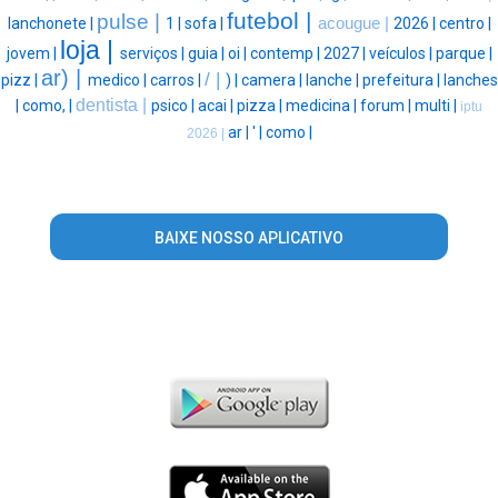
futebol |
pulse |
lanchonete |
1 |
sofa |
acougue |
2026 |
centro |
loja |
jovem |
serviços |
guia |
oi |
contemp |
2027 |
veículos |
parque |
ar) |
/ |
pizz |
medico |
carros |
) |
camera |
lanche |
prefeitura |
lanches
dentista |
|
como, |
psico |
acai |
pizza |
medicina |
forum |
multi |
iptu
ar |
' |
como |
2026 |
BAIXE NOSSO APLICATIVO