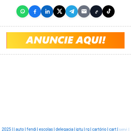
2025 |
|
auto |
fendi |
escolas |
delegacia |
iptu |
rg |
cartório |
cart |
servi |