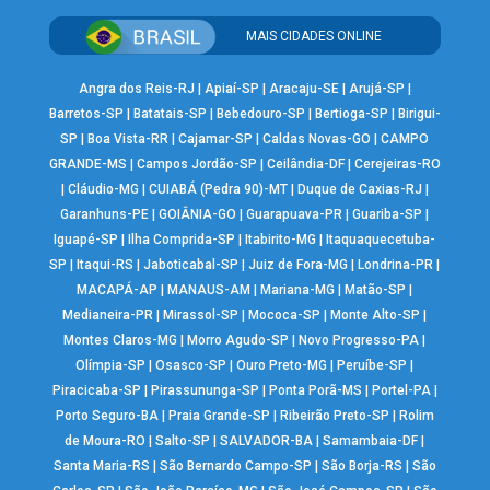
MAIS CIDADES ONLINE
Angra dos Reis-RJ
|
Apiaí-SP
|
Aracaju-SE
|
Arujá-SP
|
Barretos-SP
|
Batatais-SP
|
Bebedouro-SP
|
Bertioga-SP
|
Birigui-
SP
|
Boa Vista-RR
|
Cajamar-SP
|
Caldas Novas-GO
|
CAMPO
GRANDE-MS
|
Campos Jordão-SP
|
Ceilândia-DF
|
Cerejeiras-RO
|
Cláudio-MG
|
CUIABÁ (Pedra 90)-MT
|
Duque de Caxias-RJ
|
Garanhuns-PE
|
GOIÂNIA-GO
|
Guarapuava-PR
|
Guariba-SP
|
Iguapé-SP
|
Ilha Comprida-SP
|
Itabirito-MG
|
Itaquaquecetuba-
SP
|
Itaqui-RS
|
Jaboticabal-SP
|
Juiz de Fora-MG
|
Londrina-PR
|
MACAPÁ-AP
|
MANAUS-AM
|
Mariana-MG
|
Matão-SP
|
Medianeira-PR
|
Mirassol-SP
|
Mococa-SP
|
Monte Alto-SP
|
Montes Claros-MG
|
Morro Agudo-SP
|
Novo Progresso-PA
|
Olímpia-SP
|
Osasco-SP
|
Ouro Preto-MG
|
Peruíbe-SP
|
Piracicaba-SP
|
Pirassununga-SP
|
Ponta Porã-MS
|
Portel-PA
|
Porto Seguro-BA
|
Praia Grande-SP
|
Ribeirão Preto-SP
|
Rolim
de Moura-RO
|
Salto-SP
|
SALVADOR-BA
|
Samambaia-DF
|
Santa Maria-RS
|
São Bernardo Campo-SP
|
São Borja-RS
|
São