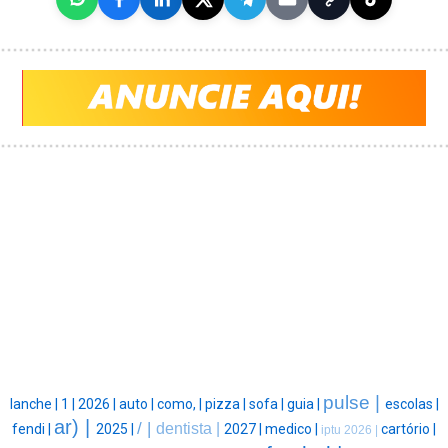
pulse |
lanche |
1 |
2026 |
auto |
como, |
pizza |
sofa |
guia |
escolas |
ar) |
/ |
dentista |
fendi |
2025 |
2027 |
medico |
cartório |
iptu 2026 |