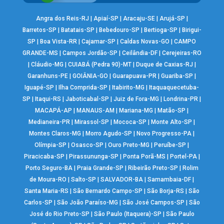
Angra dos Reis-RJ
|
Apiaí-SP
|
Aracaju-SE
|
Arujá-SP
|
Barretos-SP
|
Batatais-SP
|
Bebedouro-SP
|
Bertioga-SP
|
Birigui-
SP
|
Boa Vista-RR
|
Cajamar-SP
|
Caldas Novas-GO
|
CAMPO
GRANDE-MS
|
Campos Jordão-SP
|
Ceilândia-DF
|
Cerejeiras-RO
|
Cláudio-MG
|
CUIABÁ (Pedra 90)-MT
|
Duque de Caxias-RJ
|
Garanhuns-PE
|
GOIÂNIA-GO
|
Guarapuava-PR
|
Guariba-SP
|
Iguapé-SP
|
Ilha Comprida-SP
|
Itabirito-MG
|
Itaquaquecetuba-
SP
|
Itaqui-RS
|
Jaboticabal-SP
|
Juiz de Fora-MG
|
Londrina-PR
|
MACAPÁ-AP
|
MANAUS-AM
|
Mariana-MG
|
Matão-SP
|
Medianeira-PR
|
Mirassol-SP
|
Mococa-SP
|
Monte Alto-SP
|
Montes Claros-MG
|
Morro Agudo-SP
|
Novo Progresso-PA
|
Olímpia-SP
|
Osasco-SP
|
Ouro Preto-MG
|
Peruíbe-SP
|
Piracicaba-SP
|
Pirassununga-SP
|
Ponta Porã-MS
|
Portel-PA
|
Porto Seguro-BA
|
Praia Grande-SP
|
Ribeirão Preto-SP
|
Rolim
de Moura-RO
|
Salto-SP
|
SALVADOR-BA
|
Samambaia-DF
|
Santa Maria-RS
|
São Bernardo Campo-SP
|
São Borja-RS
|
São
Carlos-SP
|
São João Paraíso-MG
|
São José Campos-SP
|
São
José do Rio Preto-SP
|
São Paulo (Itaquera)-SP
|
São Paulo