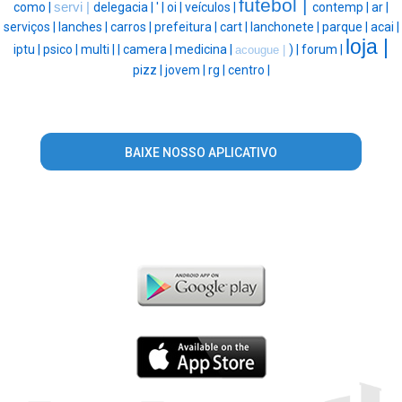
futebol |
como |
servi |
delegacia |
' |
oi |
veículos |
contemp |
ar |
serviços |
lanches |
carros |
prefeitura |
cart |
lanchonete |
parque |
acai |
loja |
iptu |
psico |
multi |
|
camera |
medicina |
) |
forum |
acougue |
pizz |
jovem |
rg |
centro |
BAIXE NOSSO APLICATIVO