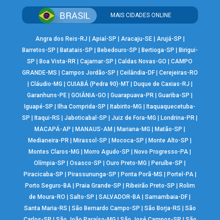
MAIS CIDADES ONLINE
Angra dos Reis-RJ
|
Apiaí-SP
|
Aracaju-SE
|
Arujá-SP
|
Barretos-SP
|
Batatais-SP
|
Bebedouro-SP
|
Bertioga-SP
|
Birigui-
SP
|
Boa Vista-RR
|
Cajamar-SP
|
Caldas Novas-GO
|
CAMPO
GRANDE-MS
|
Campos Jordão-SP
|
Ceilândia-DF
|
Cerejeiras-RO
|
Cláudio-MG
|
CUIABÁ (Pedra 90)-MT
|
Duque de Caxias-RJ
|
Garanhuns-PE
|
GOIÂNIA-GO
|
Guarapuava-PR
|
Guariba-SP
|
Iguapé-SP
|
Ilha Comprida-SP
|
Itabirito-MG
|
Itaquaquecetuba-
SP
|
Itaqui-RS
|
Jaboticabal-SP
|
Juiz de Fora-MG
|
Londrina-PR
|
MACAPÁ-AP
|
MANAUS-AM
|
Mariana-MG
|
Matão-SP
|
Medianeira-PR
|
Mirassol-SP
|
Mococa-SP
|
Monte Alto-SP
|
Montes Claros-MG
|
Morro Agudo-SP
|
Novo Progresso-PA
|
Olímpia-SP
|
Osasco-SP
|
Ouro Preto-MG
|
Peruíbe-SP
|
Piracicaba-SP
|
Pirassununga-SP
|
Ponta Porã-MS
|
Portel-PA
|
Porto Seguro-BA
|
Praia Grande-SP
|
Ribeirão Preto-SP
|
Rolim
de Moura-RO
|
Salto-SP
|
SALVADOR-BA
|
Samambaia-DF
|
Santa Maria-RS
|
São Bernardo Campo-SP
|
São Borja-RS
|
São
Carlos-SP
|
São João Paraíso-MG
|
São José Campos-SP
|
São