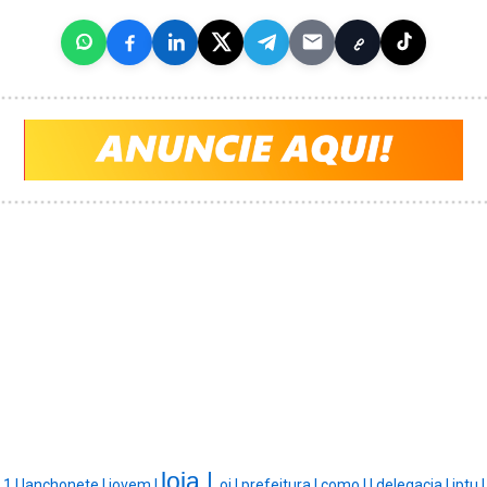
loja |
1 |
lanchonete |
jovem |
oi |
prefeitura |
como |
|
delegacia |
iptu |