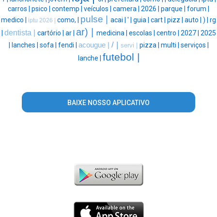
carros |
psico |
contemp |
veículos |
camera |
2026 |
parque |
forum |
pulse |
medico |
como, |
acai |
' |
guia |
cart |
pizz |
auto |
) |
rg
iptu 2026 |
ar) |
dentista |
|
cartório |
ar |
medicina |
escolas |
centro |
2027 |
2025
/ |
|
lanches |
sofa |
fendi |
acougue |
pizza |
multi |
serviços |
servi |
futebol |
lanche |
BAIXE NOSSO APLICATIVO