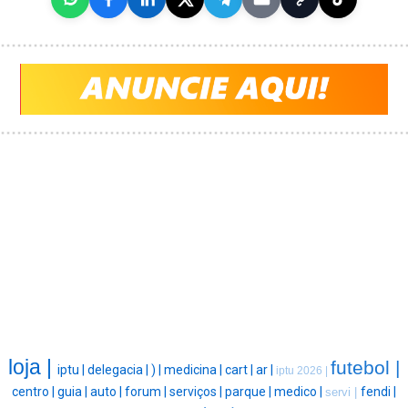
loja |
futebol |
iptu |
delegacia |
) |
medicina |
cart |
ar |
iptu 2026 |
centro |
guia |
auto |
forum |
serviços |
parque |
medico |
fendi |
servi |