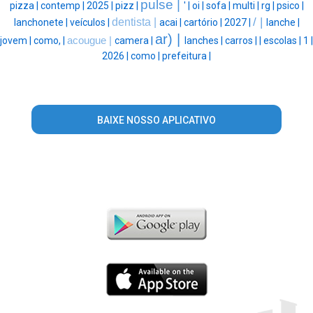
pulse |
pizza |
contemp |
2025 |
pizz |
' |
oi |
sofa |
multi |
rg |
psico |
/ |
dentista |
lanchonete |
veículos |
acai |
cartório |
2027 |
lanche |
ar) |
jovem |
como, |
acougue |
camera |
lanches |
carros |
|
escolas |
1 |
2026 |
como |
prefeitura |
BAIXE NOSSO APLICATIVO