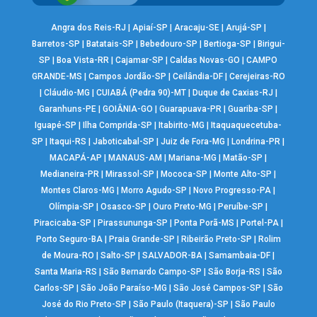
Angra dos Reis-RJ
|
Apiaí-SP
|
Aracaju-SE
|
Arujá-SP
|
Barretos-SP
|
Batatais-SP
|
Bebedouro-SP
|
Bertioga-SP
|
Birigui-
SP
|
Boa Vista-RR
|
Cajamar-SP
|
Caldas Novas-GO
|
CAMPO
GRANDE-MS
|
Campos Jordão-SP
|
Ceilândia-DF
|
Cerejeiras-RO
|
Cláudio-MG
|
CUIABÁ (Pedra 90)-MT
|
Duque de Caxias-RJ
|
Garanhuns-PE
|
GOIÂNIA-GO
|
Guarapuava-PR
|
Guariba-SP
|
Iguapé-SP
|
Ilha Comprida-SP
|
Itabirito-MG
|
Itaquaquecetuba-
SP
|
Itaqui-RS
|
Jaboticabal-SP
|
Juiz de Fora-MG
|
Londrina-PR
|
MACAPÁ-AP
|
MANAUS-AM
|
Mariana-MG
|
Matão-SP
|
Medianeira-PR
|
Mirassol-SP
|
Mococa-SP
|
Monte Alto-SP
|
Montes Claros-MG
|
Morro Agudo-SP
|
Novo Progresso-PA
|
Olímpia-SP
|
Osasco-SP
|
Ouro Preto-MG
|
Peruíbe-SP
|
Piracicaba-SP
|
Pirassununga-SP
|
Ponta Porã-MS
|
Portel-PA
|
Porto Seguro-BA
|
Praia Grande-SP
|
Ribeirão Preto-SP
|
Rolim
de Moura-RO
|
Salto-SP
|
SALVADOR-BA
|
Samambaia-DF
|
Santa Maria-RS
|
São Bernardo Campo-SP
|
São Borja-RS
|
São
Carlos-SP
|
São João Paraíso-MG
|
São José Campos-SP
|
São
José do Rio Preto-SP
|
São Paulo (Itaquera)-SP
|
São Paulo