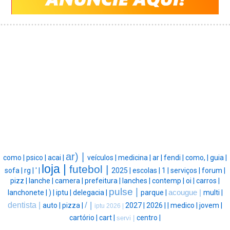
ar) |
como |
psico |
acai |
veículos |
medicina |
ar |
fendi |
como, |
guia |
loja |
futebol |
sofa |
rg |
' |
2025 |
escolas |
1 |
serviços |
forum |
pizz |
lanche |
camera |
prefeitura |
lanches |
contemp |
oi |
carros |
pulse |
lanchonete |
) |
iptu |
delegacia |
parque |
acougue |
multi |
/ |
dentista |
auto |
pizza |
2027 |
2026 |
|
medico |
jovem |
iptu 2026 |
cartório |
cart |
centro |
servi |