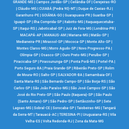
GRANDE-MS
|
Campos Jordão-SP
|
Ceilândia-DF
|
Cerejeiras-RO
|
Cláudio-MG
|
CUIABÁ (Pedra 90)-MT
|
Duque de Caxias-RJ
|
Garanhuns-PE
|
GOIÂNIA-GO
|
Guarapuava-PR
|
Guariba-SP
|
Iguapé-SP
|
Ilha Comprida-SP
|
Itabirito-MG
|
Itaquaquecetuba-
SP
|
Itaqui-RS
|
Jaboticabal-SP
|
Juiz de Fora-MG
|
Londrina-PR
|
MACAPÁ-AP
|
MANAUS-AM
|
Mariana-MG
|
Matão-SP
|
Medianeira-PR
|
Mirassol-SP
|
Mococa-SP
|
Monte Alto-SP
|
Montes Claros-MG
|
Morro Agudo-SP
|
Novo Progresso-PA
|
Olímpia-SP
|
Osasco-SP
|
Ouro Preto-MG
|
Peruíbe-SP
|
Piracicaba-SP
|
Pirassununga-SP
|
Ponta Porã-MS
|
Portel-PA
|
Porto Seguro-BA
|
Praia Grande-SP
|
Ribeirão Preto-SP
|
Rolim
de Moura-RO
|
Salto-SP
|
SALVADOR-BA
|
Samambaia-DF
|
Santa Maria-RS
|
São Bernardo Campo-SP
|
São Borja-RS
|
São
Carlos-SP
|
São João Paraíso-MG
|
São José Campos-SP
|
São
José do Rio Preto-SP
|
São Paulo (Itaquera)-SP
|
São Paulo
(Santo Amaro)-SP
|
São Pedro-SP
|
Sertãozinho-SP
|
Sete
Lagoas-MG
|
Sobral-CE
|
Sorocaba-SP
|
Taiobeiras-MG
|
Tangará
da Serra-MT
|
Tarauacá-AC
|
TERESINA-PI
|
Uruguaiana-RS
|
Vila
Velha-ES
|
Volta Redonda-RJ
|
Zona da Mata-MG