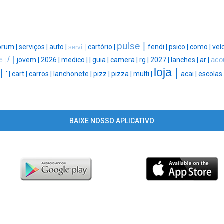
pulse |
orum |
serviços |
auto |
cartório |
fendi |
psico |
como |
veí
servi |
/ |
jovem |
2026 |
medico |
|
guia |
camera |
rg |
2027 |
lanches |
ar |
aco
6 |
loja |
 |
' |
cart |
carros |
lanchonete |
pizz |
pizza |
multi |
acai |
escolas 
BAIXE NOSSO APLICATIVO