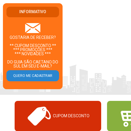
INFORMATIVO
GOSTARIA DE RECEBER?
** CUPOM DESCONTO **
*** PROMOÇÕES ***
*** NOVIDADES ***
DO GUIA SÃO CAETANO DO
SUL EM SEU E-MAIL?
CUPOM DESCONTO