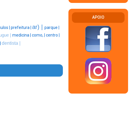
APOIO
ar) |
culos |
prefeitura |
parque |
ugue |
medicina |
como, |
centro |
dentista |
|