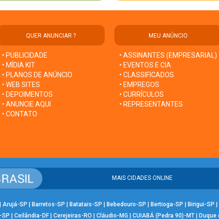
QUER ANUNCIAR ?
MEU ANÚNCIO
• PUBLICIDADE
• ASSINANTES (EMPRESARIAL)
• MÍDIA KIT
• EVENTOS E CIA
• PLANOS DE ANÚNCIO
• CLASSIFICADOS
• WEB SITES
• EMPREGOS
• DEPOIMENTOS
• CURRÍCULOS
• ANUNCIE AQUI
• REPRESENTANTES
• CONTATO
MAIS CIDADES ONLINE
|
Arujá-SP
|
Barretos-SP
|
Batatais-SP
|
Bebedouro-SP
|
Bertioga-SP
|
Birigui-SP
|
-SP
|
Ceilândia-DF
|
Cerejeiras-RO
|
Cláudio-MG
|
CUIABÁ (Pedra 90)-MT
|
Duque 