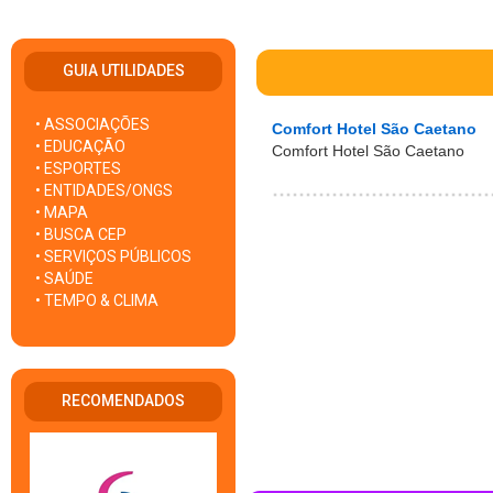
GUIA UTILIDADES
• ASSOCIAÇÕES
Comfort Hotel São Caetano
• EDUCAÇÃO
Comfort Hotel São Caetano
• ESPORTES
• ENTIDADES/ONGS
• MAPA
• BUSCA CEP
• SERVIÇOS PÚBLICOS
• SAÚDE
• TEMPO & CLIMA
RECOMENDADOS