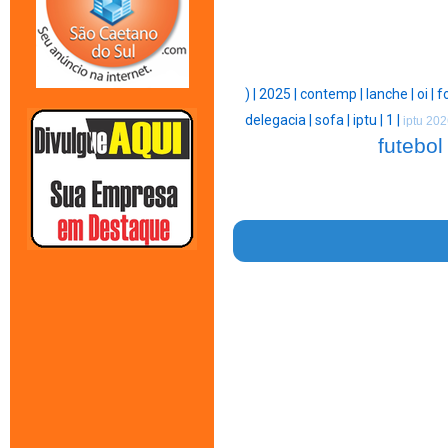
) |
2025 |
contemp |
lanche |
oi |
f
delegacia |
sofa |
iptu |
1 |
iptu 202
futebol