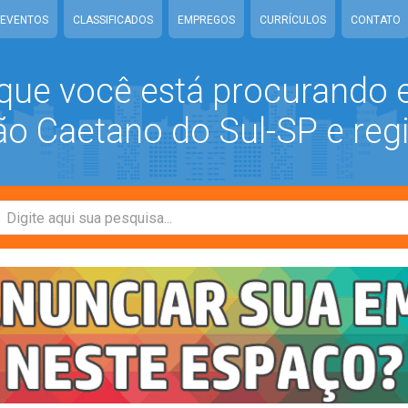
EVENTOS
CLASSIFICADOS
EMPREGOS
CURRÍCULOS
CONTATO
que você está procurando
 Caetano do Sul-SP e reg