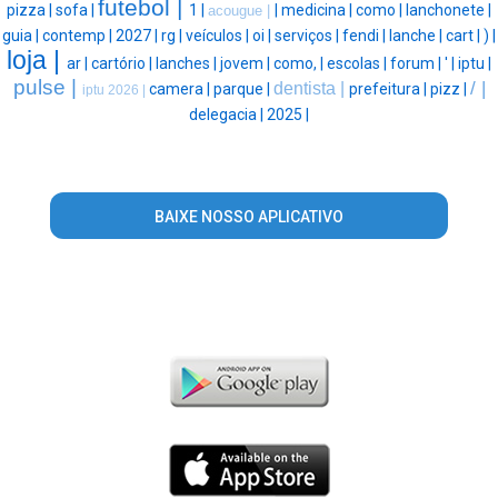
futebol |
pizza |
sofa |
1 |
|
medicina |
como |
lanchonete |
acougue |
guia |
contemp |
2027 |
rg |
veículos |
oi |
serviços |
fendi |
lanche |
cart |
) |
loja |
ar |
cartório |
lanches |
jovem |
como, |
escolas |
forum |
' |
iptu |
pulse |
/ |
dentista |
camera |
parque |
prefeitura |
pizz |
iptu 2026 |
delegacia |
2025 |
BAIXE NOSSO APLICATIVO