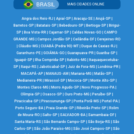
MAIS CIDADES ONLINE
Angra dos Reis-RJ
|
Apiaí-SP
|
Aracaju-SE
|
Arujá-SP
|
Barretos-SP
|
Batatais-SP
|
Bebedouro-SP
|
Bertioga-SP
|
Birigui-
SP
|
Boa Vista-RR
|
Cajamar-SP
|
Caldas Novas-GO
|
CAMPO
GRANDE-MS
|
Campos Jordão-SP
|
Ceilândia-DF
|
Cerejeiras-RO
|
Cláudio-MG
|
CUIABÁ (Pedra 90)-MT
|
Duque de Caxias-RJ
|
Garanhuns-PE
|
GOIÂNIA-GO
|
Guarapuava-PR
|
Guariba-SP
|
Iguapé-SP
|
Ilha Comprida-SP
|
Itabirito-MG
|
Itaquaquecetuba-
SP
|
Itaqui-RS
|
Jaboticabal-SP
|
Juiz de Fora-MG
|
Londrina-PR
|
MACAPÁ-AP
|
MANAUS-AM
|
Mariana-MG
|
Matão-SP
|
Medianeira-PR
|
Mirassol-SP
|
Mococa-SP
|
Monte Alto-SP
|
Montes Claros-MG
|
Morro Agudo-SP
|
Novo Progresso-PA
|
Olímpia-SP
|
Osasco-SP
|
Ouro Preto-MG
|
Peruíbe-SP
|
Piracicaba-SP
|
Pirassununga-SP
|
Ponta Porã-MS
|
Portel-PA
|
Porto Seguro-BA
|
Praia Grande-SP
|
Ribeirão Preto-SP
|
Rolim
de Moura-RO
|
Salto-SP
|
SALVADOR-BA
|
Samambaia-DF
|
Santa Maria-RS
|
São Bernardo Campo-SP
|
São Borja-RS
|
São
Carlos-SP
|
São João Paraíso-MG
|
São José Campos-SP
|
São