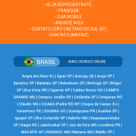
• SEJA REPRESENTANTE
• FRANQUIA
• GUIA MOBILE
• ANUNCIE AQUI
• CONTATO (SÃO CAETANO DO SUL-SP)
• CONTATO (MATRIZ)
MAIS CIDADES ONLINE
Angra dos Reis-RJ
|
Apiaí-SP
|
Aracaju-SE
|
Arujá-SP
|
Barretos-SP
|
Batatais-SP
|
Bebedouro-SP
|
Bertioga-SP
|
Birigui-
SP
|
Boa Vista-RR
|
Cajamar-SP
|
Caldas Novas-GO
|
CAMPO
GRANDE-MS
|
Campos Jordão-SP
|
Ceilândia-DF
|
Cerejeiras-RO
|
Cláudio-MG
|
CUIABÁ (Pedra 90)-MT
|
Duque de Caxias-RJ
|
Garanhuns-PE
|
GOIÂNIA-GO
|
Guarapuava-PR
|
Guariba-SP
|
Iguapé-SP
|
Ilha Comprida-SP
|
Itabirito-MG
|
Itaquaquecetuba-
SP
|
Itaqui-RS
|
Jaboticabal-SP
|
Juiz de Fora-MG
|
Londrina-PR
|
MACAPÁ-AP
|
MANAUS-AM
|
Mariana-MG
|
Matão-SP
|