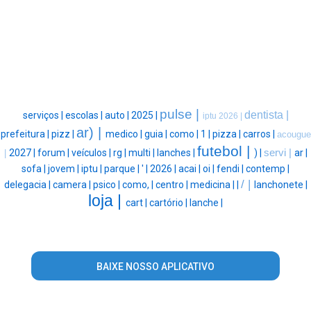
pulse |
dentista |
serviços |
escolas |
auto |
2025 |
iptu 2026 |
ar) |
prefeitura |
pizz |
medico |
guia |
como |
1 |
pizza |
carros |
acougue
futebol |
2027 |
forum |
veículos |
rg |
multi |
lanches |
) |
servi |
ar |
|
sofa |
jovem |
iptu |
parque |
' |
2026 |
acai |
oi |
fendi |
contemp |
/ |
delegacia |
camera |
psico |
como, |
centro |
medicina |
|
lanchonete |
loja |
cart |
cartório |
lanche |
BAIXE NOSSO APLICATIVO