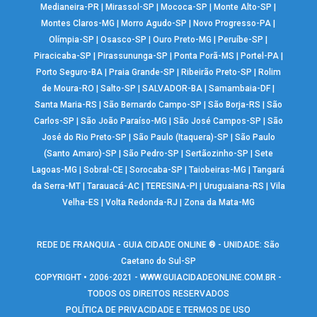
Medianeira-PR
|
Mirassol-SP
|
Mococa-SP
|
Monte Alto-SP
|
Montes Claros-MG
|
Morro Agudo-SP
|
Novo Progresso-PA
|
Olímpia-SP
|
Osasco-SP
|
Ouro Preto-MG
|
Peruíbe-SP
|
Piracicaba-SP
|
Pirassununga-SP
|
Ponta Porã-MS
|
Portel-PA
|
Porto Seguro-BA
|
Praia Grande-SP
|
Ribeirão Preto-SP
|
Rolim
de Moura-RO
|
Salto-SP
|
SALVADOR-BA
|
Samambaia-DF
|
Santa Maria-RS
|
São Bernardo Campo-SP
|
São Borja-RS
|
São
Carlos-SP
|
São João Paraíso-MG
|
São José Campos-SP
|
São
José do Rio Preto-SP
|
São Paulo (Itaquera)-SP
|
São Paulo
(Santo Amaro)-SP
|
São Pedro-SP
|
Sertãozinho-SP
|
Sete
Lagoas-MG
|
Sobral-CE
|
Sorocaba-SP
|
Taiobeiras-MG
|
Tangará
da Serra-MT
|
Tarauacá-AC
|
TERESINA-PI
|
Uruguaiana-RS
|
Vila
Velha-ES
|
Volta Redonda-RJ
|
Zona da Mata-MG
REDE DE FRANQUIA - GUIA CIDADE ONLINE ® - UNIDADE: São
Caetano do Sul-SP
COPYRIGHT • 2006-2021 -
WWW.GUIACIDADEONLINE.COM.BR
-
TODOS OS DIREITOS RESERVADOS
POLÍTICA DE PRIVACIDADE E TERMOS DE USO