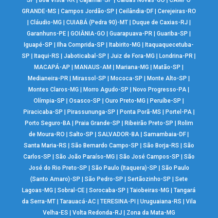
SP
|
Boa Vista-RR
|
Cajamar-SP
|
Caldas Novas-GO
|
CAMPO
GRANDE-MS
|
Campos Jordão-SP
|
Ceilândia-DF
|
Cerejeiras-RO
|
Cláudio-MG
|
CUIABÁ (Pedra 90)-MT
|
Duque de Caxias-RJ
|
Garanhuns-PE
|
GOIÂNIA-GO
|
Guarapuava-PR
|
Guariba-SP
|
Iguapé-SP
|
Ilha Comprida-SP
|
Itabirito-MG
|
Itaquaquecetuba-
SP
|
Itaqui-RS
|
Jaboticabal-SP
|
Juiz de Fora-MG
|
Londrina-PR
|
MACAPÁ-AP
|
MANAUS-AM
|
Mariana-MG
|
Matão-SP
|
Medianeira-PR
|
Mirassol-SP
|
Mococa-SP
|
Monte Alto-SP
|
Montes Claros-MG
|
Morro Agudo-SP
|
Novo Progresso-PA
|
Olímpia-SP
|
Osasco-SP
|
Ouro Preto-MG
|
Peruíbe-SP
|
Piracicaba-SP
|
Pirassununga-SP
|
Ponta Porã-MS
|
Portel-PA
|
Porto Seguro-BA
|
Praia Grande-SP
|
Ribeirão Preto-SP
|
Rolim
de Moura-RO
|
Salto-SP
|
SALVADOR-BA
|
Samambaia-DF
|
Santa Maria-RS
|
São Bernardo Campo-SP
|
São Borja-RS
|
São
Carlos-SP
|
São João Paraíso-MG
|
São José Campos-SP
|
São
José do Rio Preto-SP
|
São Paulo (Itaquera)-SP
|
São Paulo
(Santo Amaro)-SP
|
São Pedro-SP
|
Sertãozinho-SP
|
Sete
Lagoas-MG
|
Sobral-CE
|
Sorocaba-SP
|
Taiobeiras-MG
|
Tangará
da Serra-MT
|
Tarauacá-AC
|
TERESINA-PI
|
Uruguaiana-RS
|
Vila
Velha-ES
|
Volta Redonda-RJ
|
Zona da Mata-MG