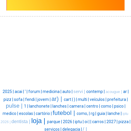
2025 |
acai |
' |
forum |
medicina |
auto |
servi |
contemp |
ar |
acougue |
ar) |
pizz |
sofa |
fendi |
jovem |
cart |
) |
multi |
veículos |
prefeitura |
pulse |
1 |
lanchonete |
lanches |
camera |
centro |
como |
psico |
futebol |
medico |
escolas |
cartório |
como, |
rg |
guia |
lanche |
iptu
loja |
dentista |
parque |
2026 |
iptu |
oi |
|
carros |
2027 |
pizza |
2026 |
/ |
serviços |
delegacia |