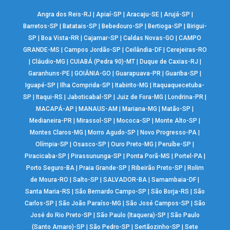
Angra dos Reis-RJ
|
Apiaí-SP
|
Aracaju-SE
|
Arujá-SP
|
Barretos-SP
|
Batatais-SP
|
Bebedouro-SP
|
Bertioga-SP
|
Birigui-
SP
|
Boa Vista-RR
|
Cajamar-SP
|
Caldas Novas-GO
|
CAMPO
GRANDE-MS
|
Campos Jordão-SP
|
Ceilândia-DF
|
Cerejeiras-RO
|
Cláudio-MG
|
CUIABÁ (Pedra 90)-MT
|
Duque de Caxias-RJ
|
Garanhuns-PE
|
GOIÂNIA-GO
|
Guarapuava-PR
|
Guariba-SP
|
Iguapé-SP
|
Ilha Comprida-SP
|
Itabirito-MG
|
Itaquaquecetuba-
SP
|
Itaqui-RS
|
Jaboticabal-SP
|
Juiz de Fora-MG
|
Londrina-PR
|
MACAPÁ-AP
|
MANAUS-AM
|
Mariana-MG
|
Matão-SP
|
Medianeira-PR
|
Mirassol-SP
|
Mococa-SP
|
Monte Alto-SP
|
Montes Claros-MG
|
Morro Agudo-SP
|
Novo Progresso-PA
|
Olímpia-SP
|
Osasco-SP
|
Ouro Preto-MG
|
Peruíbe-SP
|
Piracicaba-SP
|
Pirassununga-SP
|
Ponta Porã-MS
|
Portel-PA
|
Porto Seguro-BA
|
Praia Grande-SP
|
Ribeirão Preto-SP
|
Rolim
de Moura-RO
|
Salto-SP
|
SALVADOR-BA
|
Samambaia-DF
|
Santa Maria-RS
|
São Bernardo Campo-SP
|
São Borja-RS
|
São
Carlos-SP
|
São João Paraíso-MG
|
São José Campos-SP
|
São
José do Rio Preto-SP
|
São Paulo (Itaquera)-SP
|
São Paulo
(Santo Amaro)-SP
|
São Pedro-SP
|
Sertãozinho-SP
|
Sete