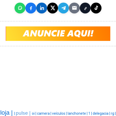
loja |
pulse |
|
oi |
camera |
veículos |
lanchonete |
1 |
delegacia |
rg |