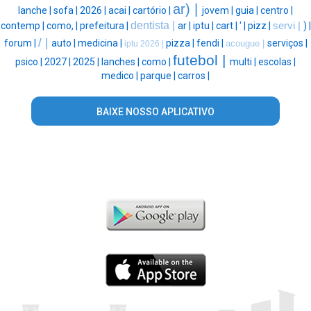
ar) |
lanche |
sofa |
2026 |
acai |
cartório |
jovem |
guia |
centro |
dentista |
contemp |
como, |
prefeitura |
ar |
iptu |
cart |
' |
pizz |
servi |
) |
/ |
forum |
auto |
medicina |
pizza |
fendi |
serviços |
acougue |
iptu 2026 |
futebol |
psico |
2027 |
2025 |
lanches |
como |
multi |
escolas |
medico |
parque |
carros |
BAIXE NOSSO APLICATIVO