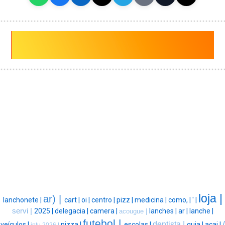
loja |
ar) |
lanchonete |
cart |
oi |
centro |
pizz |
medicina |
como, |
' |
servi |
2025 |
delegacia |
camera |
lanches |
ar |
lanche |
acougue |
futebol |
/
dentista |
veículos |
pizza |
escolas |
guia |
acai |