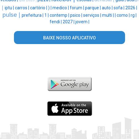
iptu 2026 |
|
iptu |
carros |
cartório |
) |
medico |
forum |
parque |
auto |
sofa |
2026 |
pulse |
prefeitura |
1 |
contemp |
psico |
serviços |
multi |
|
como |
rg |
fendi |
2027 |
jovem |
BAIXE NOSSO APLICATIVO