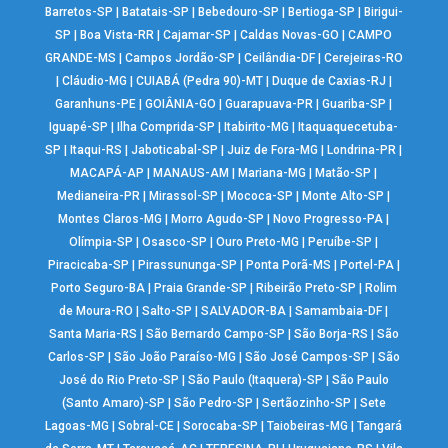
Barretos-SP
|
Batatais-SP
|
Bebedouro-SP
|
Bertioga-SP
|
Birigui-
SP
|
Boa Vista-RR
|
Cajamar-SP
|
Caldas Novas-GO
|
CAMPO
GRANDE-MS
|
Campos Jordão-SP
|
Ceilândia-DF
|
Cerejeiras-RO
|
Cláudio-MG
|
CUIABÁ (Pedra 90)-MT
|
Duque de Caxias-RJ
|
Garanhuns-PE
|
GOIÂNIA-GO
|
Guarapuava-PR
|
Guariba-SP
|
Iguapé-SP
|
Ilha Comprida-SP
|
Itabirito-MG
|
Itaquaquecetuba-
SP
|
Itaqui-RS
|
Jaboticabal-SP
|
Juiz de Fora-MG
|
Londrina-PR
|
MACAPÁ-AP
|
MANAUS-AM
|
Mariana-MG
|
Matão-SP
|
Medianeira-PR
|
Mirassol-SP
|
Mococa-SP
|
Monte Alto-SP
|
Montes Claros-MG
|
Morro Agudo-SP
|
Novo Progresso-PA
|
Olímpia-SP
|
Osasco-SP
|
Ouro Preto-MG
|
Peruíbe-SP
|
Piracicaba-SP
|
Pirassununga-SP
|
Ponta Porã-MS
|
Portel-PA
|
Porto Seguro-BA
|
Praia Grande-SP
|
Ribeirão Preto-SP
|
Rolim
de Moura-RO
|
Salto-SP
|
SALVADOR-BA
|
Samambaia-DF
|
Santa Maria-RS
|
São Bernardo Campo-SP
|
São Borja-RS
|
São
Carlos-SP
|
São João Paraíso-MG
|
São José Campos-SP
|
São
José do Rio Preto-SP
|
São Paulo (Itaquera)-SP
|
São Paulo
(Santo Amaro)-SP
|
São Pedro-SP
|
Sertãozinho-SP
|
Sete
Lagoas-MG
|
Sobral-CE
|
Sorocaba-SP
|
Taiobeiras-MG
|
Tangará