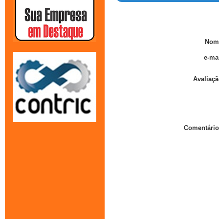
Nom
e-mai
Avaliaçã
Comentário