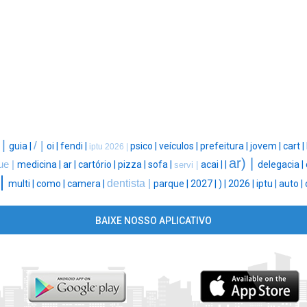
 |
/ |
guia |
oi |
fendi |
psico |
veículos |
prefeitura |
jovem |
cart |
iptu 2026 |
ar) |
ue |
medicina |
ar |
cartório |
pizza |
sofa |
acai |
|
delegacia |
servi |
 |
dentista |
multi |
como |
camera |
parque |
2027 |
) |
2026 |
iptu |
auto |
BAIXE NOSSO APLICATIVO