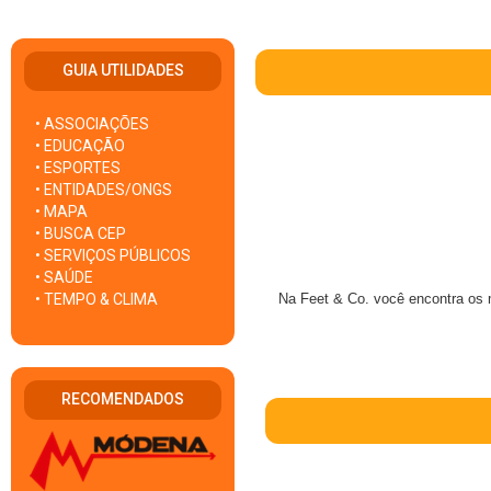
GUIA UTILIDADES
• ASSOCIAÇÕES
• EDUCAÇÃO
• ESPORTES
• ENTIDADES/ONGS
• MAPA
• BUSCA CEP
• SERVIÇOS PÚBLICOS
• SAÚDE
• TEMPO & CLIMA
Na Feet & Co. você encontra os 
RECOMENDADOS