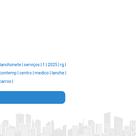
lanchonete |
serviços |
1 |
2025 |
rg |
contemp |
centro |
medico |
lanche |
carros |