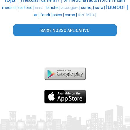
/ |
) |
escolas |
camera |
oi |
medicina |
auto |
forum |
multi |
futebol |
medico |
cartório |
lanche |
acougue |
como, |
sofa |
servi |
dentista |
ar |
fendi |
psico |
como |
BAIXE NOSSO APLICATIVO