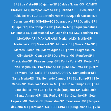
SP
|
Boa Vista-RR
|
Cajamar-SP
|
Caldas Novas-GO
|
CAMPO
GRANDE-MS
|
Campos Jordão-SP
|
Ceilândia-DF
|
Cerejeiras-RO
|
Cláudio-MG
|
CUIABÁ (Pedra 90)-MT
|
Duque de Caxias-RJ
|
Garanhuns-PE
|
GOIÂNIA-GO
|
Guarapuava-PR
|
Guariba-SP
|
Iguapé-SP
|
Ilha Comprida-SP
|
Itabirito-MG
|
Itaquaquecetuba-
SP
|
Itaqui-RS
|
Jaboticabal-SP
|
Juiz de Fora-MG
|
Londrina-PR
|
MACAPÁ-AP
|
MANAUS-AM
|
Mariana-MG
|
Matão-SP
|
Medianeira-PR
|
Mirassol-SP
|
Mococa-SP
|
Monte Alto-SP
|
Montes Claros-MG
|
Morro Agudo-SP
|
Novo Progresso-PA
|
Olímpia-SP
|
Osasco-SP
|
Ouro Preto-MG
|
Peruíbe-SP
|
Piracicaba-SP
|
Pirassununga-SP
|
Ponta Porã-MS
|
Portel-PA
|
Porto Seguro-BA
|
Praia Grande-SP
|
Ribeirão Preto-SP
|
Rolim
de Moura-RO
|
Salto-SP
|
SALVADOR-BA
|
Samambaia-DF
|
Santa Maria-RS
|
São Bernardo Campo-SP
|
São Borja-RS
|
São
Carlos-SP
|
São João Paraíso-MG
|
São José Campos-SP
|
São
José do Rio Preto-SP
|
São Paulo (Itaquera)-SP
|
São Paulo
(Santo Amaro)-SP
|
São Pedro-SP
|
Sertãozinho-SP
|
Sete
Lagoas-MG
|
Sobral-CE
|
Sorocaba-SP
|
Taiobeiras-MG
|
Tangará
da Serra-MT
|
Tarauacá-AC
|
TERESINA-PI
|
Uruguaiana-RS
|
Vila