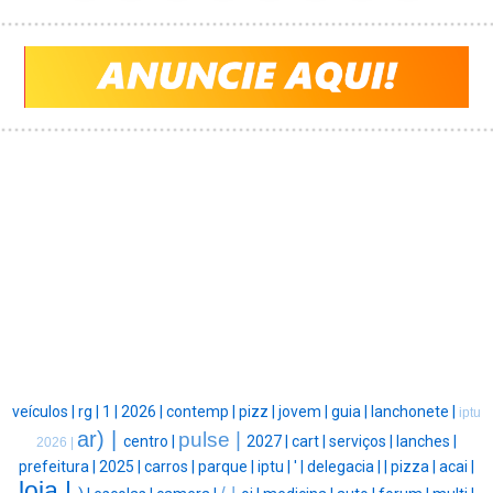
veículos |
rg |
1 |
2026 |
contemp |
pizz |
jovem |
guia |
lanchonete |
iptu
ar) |
pulse |
centro |
2027 |
cart |
serviços |
lanches |
2026 |
prefeitura |
2025 |
carros |
parque |
iptu |
' |
delegacia |
|
pizza |
acai |
loja |