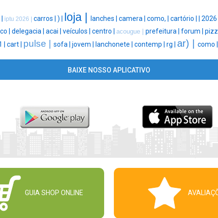
loja |
 |
carros |
) |
lanches |
camera |
como, |
cartório |
|
2026
iptu 2026 |
co |
delegacia |
acai |
veículos |
centro |
prefeitura |
forum |
pizz
acougue |
ar) |
pulse |
1 |
cart |
sofa |
jovem |
lanchonete |
contemp |
rg |
como 
BAIXE NOSSO APLICATIVO
GUIA SHOP ONLINE
AVALIAÇ