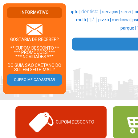
dentista |
iptu |
serviços |
servi |
oi
INFORMATIVO
/ |
multi |
' |
pizza |
medicina |
psi
parque |
GOSTARIA DE RECEBER?
** CUPOM DESCONTO **
*** PROMOÇÕES ***
*** NOVIDADES ***
DO GUIA SÃO CAETANO DO
SUL EM SEU E-MAIL?
CUPOM DESCONTO