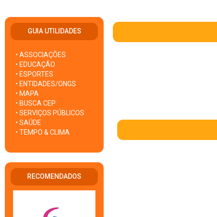
GUIA UTILIDADES
• ASSOCIAÇÕES
• EDUCAÇÃO
• ESPORTES
• ENTIDADES/ONGS
• MAPA
• BUSCA CEP
• SERVIÇOS PÚBLICOS
• SAÚDE
• TEMPO & CLIMA
RECOMENDADOS