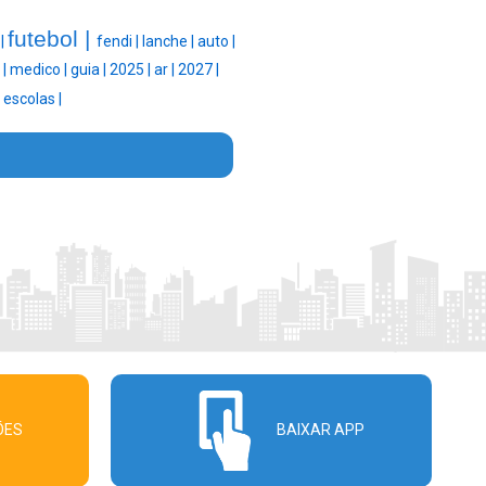
futebol |
 |
fendi |
lanche |
auto |
 |
medico |
guia |
2025 |
ar |
2027 |
|
escolas |
ÕES
BAIXAR APP