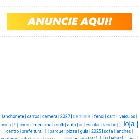
dentista |
lanchonete |
carros |
camera |
2027 |
fendi |
cart |
|
veículos |
loja |
/ |
psico |
como |
medicina |
multi |
auto |
ar |
escolas |
lanche |
) |
centro |
prefeitura |
1 |
parque |
pizza |
guia |
2025 |
sofa |
lanches |
futebol |
ar) |
contemp |
iptu |
servi |
pizz |
jovem |
acai |