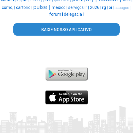
iptu 2026 |
pulse |
como, |
cartório |
medico |
serviços |
' |
2026 |
rg |
oi |
acougue |
forum |
delegacia |
BAIXE NOSSO APLICATIVO