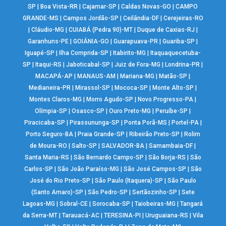
SP
|
Boa Vista-RR
|
Cajamar-SP
|
Caldas Novas-GO
|
CAMPO
GRANDE-MS
|
Campos Jordão-SP
|
Ceilândia-DF
|
Cerejeiras-RO
|
Cláudio-MG
|
CUIABÁ (Pedra 90)-MT
|
Duque de Caxias-RJ
|
Garanhuns-PE
|
GOIÂNIA-GO
|
Guarapuava-PR
|
Guariba-SP
|
Iguapé-SP
|
Ilha Comprida-SP
|
Itabirito-MG
|
Itaquaquecetuba-
SP
|
Itaqui-RS
|
Jaboticabal-SP
|
Juiz de Fora-MG
|
Londrina-PR
|
MACAPÁ-AP
|
MANAUS-AM
|
Mariana-MG
|
Matão-SP
|
Medianeira-PR
|
Mirassol-SP
|
Mococa-SP
|
Monte Alto-SP
|
Montes Claros-MG
|
Morro Agudo-SP
|
Novo Progresso-PA
|
Olímpia-SP
|
Osasco-SP
|
Ouro Preto-MG
|
Peruíbe-SP
|
Piracicaba-SP
|
Pirassununga-SP
|
Ponta Porã-MS
|
Portel-PA
|
Porto Seguro-BA
|
Praia Grande-SP
|
Ribeirão Preto-SP
|
Rolim
de Moura-RO
|
Salto-SP
|
SALVADOR-BA
|
Samambaia-DF
|
Santa Maria-RS
|
São Bernardo Campo-SP
|
São Borja-RS
|
São
Carlos-SP
|
São João Paraíso-MG
|
São José Campos-SP
|
São
José do Rio Preto-SP
|
São Paulo (Itaquera)-SP
|
São Paulo
(Santo Amaro)-SP
|
São Pedro-SP
|
Sertãozinho-SP
|
Sete
Lagoas-MG
|
Sobral-CE
|
Sorocaba-SP
|
Taiobeiras-MG
|
Tangará
da Serra-MT
|
Tarauacá-AC
|
TERESINA-PI
|
Uruguaiana-RS
|
Vila