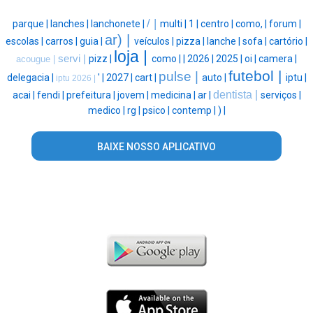
/ |
parque |
lanches |
lanchonete |
multi |
1 |
centro |
como, |
forum |
ar) |
escolas |
carros |
guia |
veículos |
pizza |
lanche |
sofa |
cartório |
loja |
servi |
pizz |
como |
|
2026 |
2025 |
oi |
camera |
acougue |
futebol |
pulse |
delegacia |
' |
2027 |
cart |
auto |
iptu |
iptu 2026 |
dentista |
acai |
fendi |
prefeitura |
jovem |
medicina |
ar |
serviços |
medico |
rg |
psico |
contemp |
) |
BAIXE NOSSO APLICATIVO