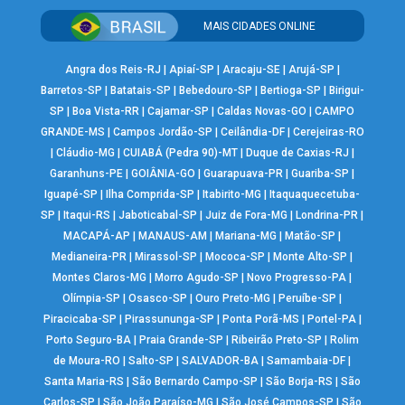
MAIS CIDADES ONLINE
Angra dos Reis-RJ
|
Apiaí-SP
|
Aracaju-SE
|
Arujá-SP
|
Barretos-SP
|
Batatais-SP
|
Bebedouro-SP
|
Bertioga-SP
|
Birigui-
SP
|
Boa Vista-RR
|
Cajamar-SP
|
Caldas Novas-GO
|
CAMPO
GRANDE-MS
|
Campos Jordão-SP
|
Ceilândia-DF
|
Cerejeiras-RO
|
Cláudio-MG
|
CUIABÁ (Pedra 90)-MT
|
Duque de Caxias-RJ
|
Garanhuns-PE
|
GOIÂNIA-GO
|
Guarapuava-PR
|
Guariba-SP
|
Iguapé-SP
|
Ilha Comprida-SP
|
Itabirito-MG
|
Itaquaquecetuba-
SP
|
Itaqui-RS
|
Jaboticabal-SP
|
Juiz de Fora-MG
|
Londrina-PR
|
MACAPÁ-AP
|
MANAUS-AM
|
Mariana-MG
|
Matão-SP
|
Medianeira-PR
|
Mirassol-SP
|
Mococa-SP
|
Monte Alto-SP
|
Montes Claros-MG
|
Morro Agudo-SP
|
Novo Progresso-PA
|
Olímpia-SP
|
Osasco-SP
|
Ouro Preto-MG
|
Peruíbe-SP
|
Piracicaba-SP
|
Pirassununga-SP
|
Ponta Porã-MS
|
Portel-PA
|
Porto Seguro-BA
|
Praia Grande-SP
|
Ribeirão Preto-SP
|
Rolim
de Moura-RO
|
Salto-SP
|
SALVADOR-BA
|
Samambaia-DF
|
Santa Maria-RS
|
São Bernardo Campo-SP
|
São Borja-RS
|
São
Carlos-SP
|
São João Paraíso-MG
|
São José Campos-SP
|
São