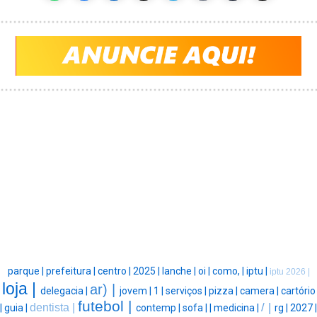
parque |
prefeitura |
centro |
2025 |
lanche |
oi |
como, |
iptu |
iptu 2026 |
loja |
ar) |
delegacia |
jovem |
1 |
serviços |
pizza |
camera |
cartório
futebol |
/ |
dentista |
|
guia |
contemp |
sofa |
|
medicina |
rg |
2027 |