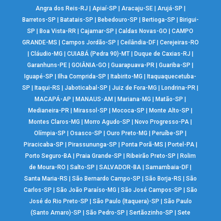
Angra dos Reis-RJ
|
Apiaí-SP
|
Aracaju-SE
|
Arujá-SP
|
Barretos-SP
|
Batatais-SP
|
Bebedouro-SP
|
Bertioga-SP
|
Birigui-
SP
|
Boa Vista-RR
|
Cajamar-SP
|
Caldas Novas-GO
|
CAMPO
GRANDE-MS
|
Campos Jordão-SP
|
Ceilândia-DF
|
Cerejeiras-RO
|
Cláudio-MG
|
CUIABÁ (Pedra 90)-MT
|
Duque de Caxias-RJ
|
Garanhuns-PE
|
GOIÂNIA-GO
|
Guarapuava-PR
|
Guariba-SP
|
Iguapé-SP
|
Ilha Comprida-SP
|
Itabirito-MG
|
Itaquaquecetuba-
SP
|
Itaqui-RS
|
Jaboticabal-SP
|
Juiz de Fora-MG
|
Londrina-PR
|
MACAPÁ-AP
|
MANAUS-AM
|
Mariana-MG
|
Matão-SP
|
Medianeira-PR
|
Mirassol-SP
|
Mococa-SP
|
Monte Alto-SP
|
Montes Claros-MG
|
Morro Agudo-SP
|
Novo Progresso-PA
|
Olímpia-SP
|
Osasco-SP
|
Ouro Preto-MG
|
Peruíbe-SP
|
Piracicaba-SP
|
Pirassununga-SP
|
Ponta Porã-MS
|
Portel-PA
|
Porto Seguro-BA
|
Praia Grande-SP
|
Ribeirão Preto-SP
|
Rolim
de Moura-RO
|
Salto-SP
|
SALVADOR-BA
|
Samambaia-DF
|
Santa Maria-RS
|
São Bernardo Campo-SP
|
São Borja-RS
|
São
Carlos-SP
|
São João Paraíso-MG
|
São José Campos-SP
|
São
José do Rio Preto-SP
|
São Paulo (Itaquera)-SP
|
São Paulo
(Santo Amaro)-SP
|
São Pedro-SP
|
Sertãozinho-SP
|
Sete