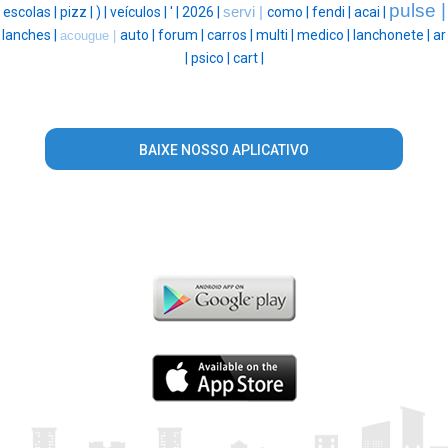
pulse |
escolas |
pizz |
) |
veículos |
' |
2026 |
servi |
como |
fendi |
acai |
lanches |
auto |
forum |
carros |
multi |
medico |
lanchonete |
ar
acougue |
|
psico |
cart |
BAIXE NOSSO APLICATIVO