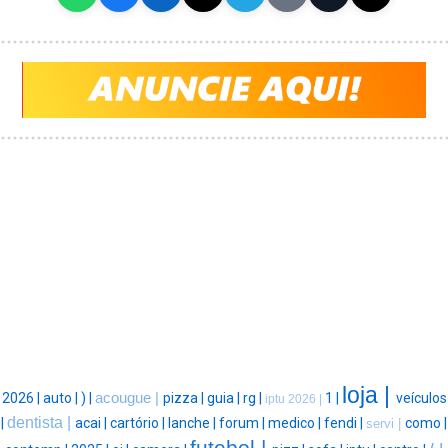
loja |
2026 |
auto |
) |
acougue |
pizza |
guia |
rg |
1 |
veículos
iptu 2026 |
dentista |
|
acai |
cartório |
lanche |
forum |
medico |
fendi |
como |
servi |