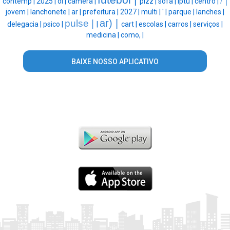
futebol |
/ |
contemp |
2025 |
oi |
camera |
pizz |
sofa |
iptu |
centro |
jovem |
lanchonete |
ar |
prefeitura |
2027 |
multi |
' |
parque |
lanches |
ar) |
pulse |
delegacia |
psico |
|
cart |
escolas |
carros |
serviços |
medicina |
como, |
BAIXE NOSSO APLICATIVO