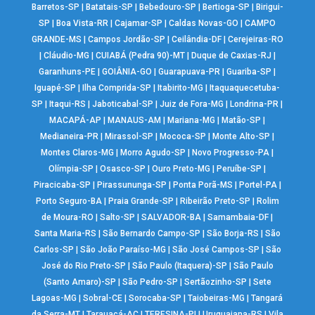
Barretos-SP
|
Batatais-SP
|
Bebedouro-SP
|
Bertioga-SP
|
Birigui-
SP
|
Boa Vista-RR
|
Cajamar-SP
|
Caldas Novas-GO
|
CAMPO
GRANDE-MS
|
Campos Jordão-SP
|
Ceilândia-DF
|
Cerejeiras-RO
|
Cláudio-MG
|
CUIABÁ (Pedra 90)-MT
|
Duque de Caxias-RJ
|
Garanhuns-PE
|
GOIÂNIA-GO
|
Guarapuava-PR
|
Guariba-SP
|
Iguapé-SP
|
Ilha Comprida-SP
|
Itabirito-MG
|
Itaquaquecetuba-
SP
|
Itaqui-RS
|
Jaboticabal-SP
|
Juiz de Fora-MG
|
Londrina-PR
|
MACAPÁ-AP
|
MANAUS-AM
|
Mariana-MG
|
Matão-SP
|
Medianeira-PR
|
Mirassol-SP
|
Mococa-SP
|
Monte Alto-SP
|
Montes Claros-MG
|
Morro Agudo-SP
|
Novo Progresso-PA
|
Olímpia-SP
|
Osasco-SP
|
Ouro Preto-MG
|
Peruíbe-SP
|
Piracicaba-SP
|
Pirassununga-SP
|
Ponta Porã-MS
|
Portel-PA
|
Porto Seguro-BA
|
Praia Grande-SP
|
Ribeirão Preto-SP
|
Rolim
de Moura-RO
|
Salto-SP
|
SALVADOR-BA
|
Samambaia-DF
|
Santa Maria-RS
|
São Bernardo Campo-SP
|
São Borja-RS
|
São
Carlos-SP
|
São João Paraíso-MG
|
São José Campos-SP
|
São
José do Rio Preto-SP
|
São Paulo (Itaquera)-SP
|
São Paulo
(Santo Amaro)-SP
|
São Pedro-SP
|
Sertãozinho-SP
|
Sete
Lagoas-MG
|
Sobral-CE
|
Sorocaba-SP
|
Taiobeiras-MG
|
Tangará
da Serra-MT
|
Tarauacá-AC
|
TERESINA-PI
|
Uruguaiana-RS
|
Vila