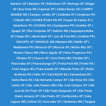
Barretos-SP
|
Batatais-SP
|
Bebedouro-SP
|
Bertioga-SP
|
Birigui-
SP
|
Boa Vista-RR
|
Cajamar-SP
|
Caldas Novas-GO
|
CAMPO
GRANDE-MS
|
Campos Jordão-SP
|
Ceilândia-DF
|
Cerejeiras-RO
|
Cláudio-MG
|
CUIABÁ (Pedra 90)-MT
|
Duque de Caxias-RJ
|
Garanhuns-PE
|
GOIÂNIA-GO
|
Guarapuava-PR
|
Guariba-SP
|
Iguapé-SP
|
Ilha Comprida-SP
|
Itabirito-MG
|
Itaquaquecetuba-
SP
|
Itaqui-RS
|
Jaboticabal-SP
|
Juiz de Fora-MG
|
Londrina-PR
|
MACAPÁ-AP
|
MANAUS-AM
|
Mariana-MG
|
Matão-SP
|
Medianeira-PR
|
Mirassol-SP
|
Mococa-SP
|
Monte Alto-SP
|
Montes Claros-MG
|
Morro Agudo-SP
|
Novo Progresso-PA
|
Olímpia-SP
|
Osasco-SP
|
Ouro Preto-MG
|
Peruíbe-SP
|
Piracicaba-SP
|
Pirassununga-SP
|
Ponta Porã-MS
|
Portel-PA
|
Porto Seguro-BA
|
Praia Grande-SP
|
Ribeirão Preto-SP
|
Rolim
de Moura-RO
|
Salto-SP
|
SALVADOR-BA
|
Samambaia-DF
|
Santa Maria-RS
|
São Bernardo Campo-SP
|
São Borja-RS
|
São
Carlos-SP
|
São João Paraíso-MG
|
São José Campos-SP
|
São
José do Rio Preto-SP
|
São Paulo (Itaquera)-SP
|
São Paulo
(Santo Amaro)-SP
|
São Pedro-SP
|
Sertãozinho-SP
|
Sete
Lagoas-MG
|
Sobral-CE
|
Sorocaba-SP
|
Taiobeiras-MG
|
Tangará