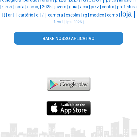
|
delegacia |
parque |
forum |
pizza |
2027 |
psico |
lanche |
1
|
servi |
sofa |
como, |
2025 |
jovem |
guia |
acai |
pizz |
centro |
prefeitura
loja |
/ |
|
) |
ar |
' |
cartório |
oi |
camera |
escolas |
rg |
medico |
como |
fendi |
iptu 2026 |
BAIXE NOSSO APLICATIVO