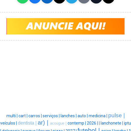
pulse |
multi |
cart |
carros |
serviços |
lanches |
auto |
medicina |
ar) |
dentista |
veículos |
contemp |
2026 |
|
lanchonete |
iptu
acougue |
futebol |