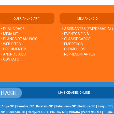
QUER ANUNCIAR ?
MEU ANÚNCIO
• PUBLICIDADE
• ASSINANTES (EMPRESARIAL)
• MÍDIA KIT
• EVENTOS E CIA
• PLANOS DE ANÚNCIO
• CLASSIFICADOS
• WEB SITES
• EMPREGOS
• DEPOIMENTOS
• CURRÍCULOS
• ANUNCIE AQUI
• REPRESENTANTES
• CONTATO
MAIS CIDADES ONLINE
|
Arujá-SP
|
Barretos-SP
|
Batatais-SP
|
Bebedouro-SP
|
Bertioga-SP
|
Birigui-SP
|
-SP
|
Ceilândia-DF
|
Cerejeiras-RO
|
Cláudio-MG
|
CUIABÁ (Pedra 90)-MT
|
Duque 