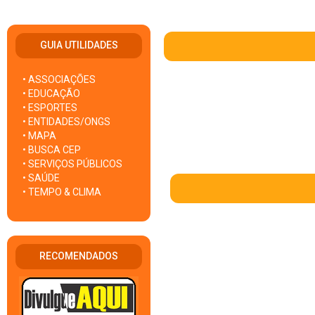
GUIA UTILIDADES
• ASSOCIAÇÕES
• EDUCAÇÃO
• ESPORTES
• ENTIDADES/ONGS
• MAPA
• BUSCA CEP
• SERVIÇOS PÚBLICOS
• SAÚDE
• TEMPO & CLIMA
RECOMENDADOS