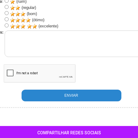
o
:
(ruim)
(regular)
(bom)
(ótimo)
(excelente)
s:
COMPARTILHAR REDES SOCIAIS