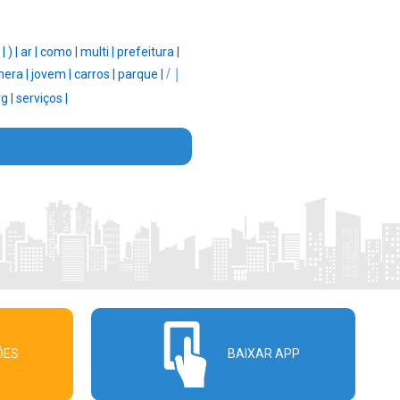
|
|
) |
ar |
como |
multi |
prefeitura |
/ |
era |
jovem |
carros |
parque |
rg |
serviços |
ÕES
BAIXAR APP