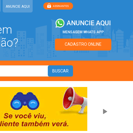
ANUNCIE AQUI
ANUNCIE AQUI
 em
MENSAGEM WHATS APP
ião?
CADASTRO ONLINE