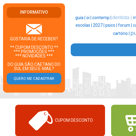
INFORMATIVO
dentista |
guia |
oi |
contemp |
m
escolas |
2027 |
psico |
forum |
c
pu
cartório |
GOSTARIA DE RECEBER?
** CUPOM DESCONTO **
*** PROMOÇÕES ***
*** NOVIDADES ***
DO GUIA SÃO CAETANO DO
SUL EM SEU E-MAIL?
CUPOM DESCONTO