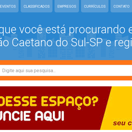
EVENTOS
CLASSIFICADOS
EMPREGOS
CURRÍCULOS
CONTATO
que você está procurando
 Caetano do Sul-SP e reg