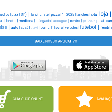
loja 
ar) |
edico |
pizz |
lanchonete |
pizza |
1 |
2025 |
lanches |
iptu |
art |
lanche |
medicina |
delegacia |
acougue |
centro |
acai |
cam
iptu 2026 |
futebol |
lse |
auto |
2026 |
como, |
' |
sofa |
veículos |
fendi |
servi |
BAIXE NOSSO APLICATIVO
GUIA SHOP ONLINE
AVALIAÇ