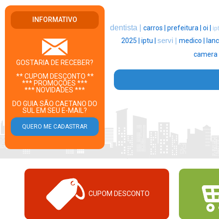
INFORMATIVO
dentista |
carros |
prefeitura |
oi |
ip
2025 |
iptu |
servi |
medico |
lanc
camera 
GOSTARIA DE RECEBER?
** CUPOM DESCONTO **
*** PROMOÇÕES ***
*** NOVIDADES ***
DO GUIA SÃO CAETANO DO
SUL EM SEU E-MAIL?
CUPOM DESCONTO