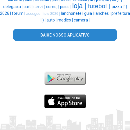
loja |
futebol |
delegacia |
cart |
servi |
como, |
psico |
pizza |
' |
2026 |
forum |
lanchonete |
guia |
lanches |
prefeitura
acougue |
iptu 2026 |
|
) |
auto |
medico |
camera |
BAIXE NOSSO APLICATIVO