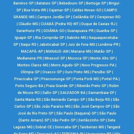
Barretos-SP
|
Batatais-SP
|
Bebedouro-SP
|
Bertioga-SP
|
Birigui-
SP
|
Boa Vista-RR
|
Cajamar-SP
|
Caldas Novas-GO
|
CAMPO
GRANDE-MS
|
Campos Jordão-SP
|
Ceilândia-DF
|
Cerejeiras-RO
|
Cláudio-MG
|
CUIABÁ (Pedra 90)-MT
|
Duque de Caxias-RJ
|
Garanhuns-PE
|
GOIÂNIA-GO
|
Guarapuava-PR
|
Guariba-SP
|
Iguapé-SP
|
Ilha Comprida-SP
|
Itabirito-MG
|
Itaquaquecetuba-
SP
|
Itaqui-RS
|
Jaboticabal-SP
|
Juiz de Fora-MG
|
Londrina-PR
|
MACAPÁ-AP
|
MANAUS-AM
|
Mariana-MG
|
Matão-SP
|
Medianeira-PR
|
Mirassol-SP
|
Mococa-SP
|
Monte Alto-SP
|
Montes Claros-MG
|
Morro Agudo-SP
|
Novo Progresso-PA
|
Olímpia-SP
|
Osasco-SP
|
Ouro Preto-MG
|
Peruíbe-SP
|
Piracicaba-SP
|
Pirassununga-SP
|
Ponta Porã-MS
|
Portel-PA
|
Porto Seguro-BA
|
Praia Grande-SP
|
Ribeirão Preto-SP
|
Rolim
de Moura-RO
|
Salto-SP
|
SALVADOR-BA
|
Samambaia-DF
|
Santa Maria-RS
|
São Bernardo Campo-SP
|
São Borja-RS
|
São
Carlos-SP
|
São João Paraíso-MG
|
São José Campos-SP
|
São
José do Rio Preto-SP
|
São Paulo (Itaquera)-SP
|
São Paulo
(Santo Amaro)-SP
|
São Pedro-SP
|
Sertãozinho-SP
|
Sete
Lagoas-MG
|
Sobral-CE
|
Sorocaba-SP
|
Taiobeiras-MG
|
Tangará