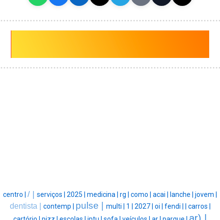
/ |
centro |
serviços |
2025 |
medicina |
rg |
como |
acai |
lanche |
jovem |
pulse |
dentista |
contemp |
multi |
1 |
2027 |
oi |
fendi |
|
carros |
ar) |
cartório |
pizz |
escolas |
iptu |
sofa |
veículos |
ar |
parque |