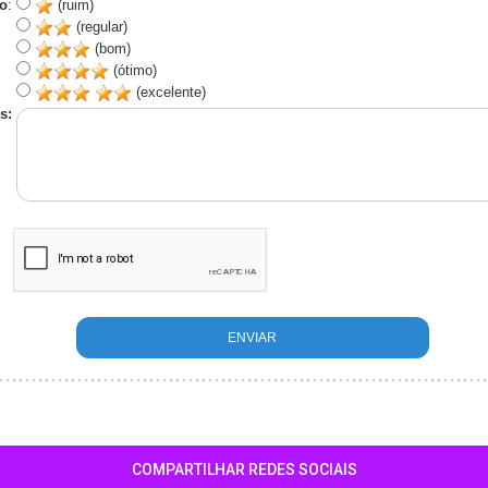
o
:
(ruim)
(regular)
(bom)
(ótimo)
(excelente)
s:
COMPARTILHAR REDES SOCIAIS