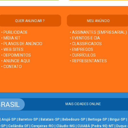
QUER ANUNCIAR ?
MEU ANÚNCIO
• PUBLICIDADE
• ASSINANTES (EMPRESARIAL)
• MÍDIA KIT
• EVENTOS E CIA
• PLANOS DE ANÚNCIO
• CLASSIFICADOS
• WEB SITES
• EMPREGOS
• DEPOIMENTOS
• CURRÍCULOS
• ANUNCIE AQUI
• REPRESENTANTES
• CONTATO
MAIS CIDADES ONLINE
|
Arujá-SP
|
Barretos-SP
|
Batatais-SP
|
Bebedouro-SP
|
Bertioga-SP
|
Birigui-SP
|
-SP
|
Ceilândia-DF
|
Cerejeiras-RO
|
Cláudio-MG
|
CUIABÁ (Pedra 90)-MT
|
Duque 