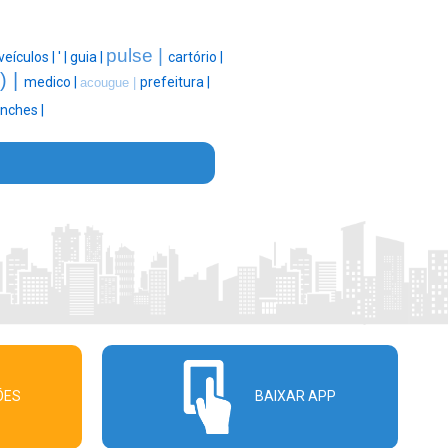
pulse |
veículos |
' |
guia |
cartório |
) |
medico |
prefeitura |
acougue |
anches |
ÕES
BAIXAR APP