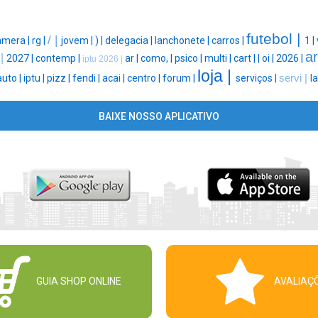
futebol |
/ |
amera |
rg |
jovem |
) |
delegacia |
lanchonete |
carros |
1 |
ar
 |
2027 |
contemp |
ar |
como, |
psico |
multi |
cart |
|
oi |
2026 |
iptu 2026 |
loja |
auto |
iptu |
pizz |
fendi |
acai |
centro |
forum |
serviços |
servi |
l
BAIXE NOSSO APLICATIVO
GUIA SHOP ONLINE
AVALIAÇ