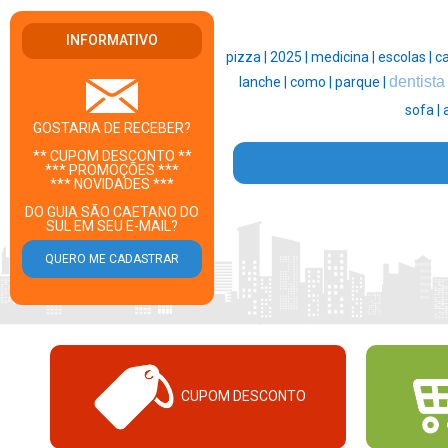
INFORMATIVO
pizza |
2025 |
medicina |
escolas |
c
dentista
lanche |
como |
parque |
sofa |
GOSTARIA DE RECEBER?
** CUPOM DESCONTO **
*** PROMOÇÕES ***
*** NOVIDADES ***
DO GUIA SÃO CAETANO DO
SUL EM SEU E-MAIL?
CUPOM DESCONTO