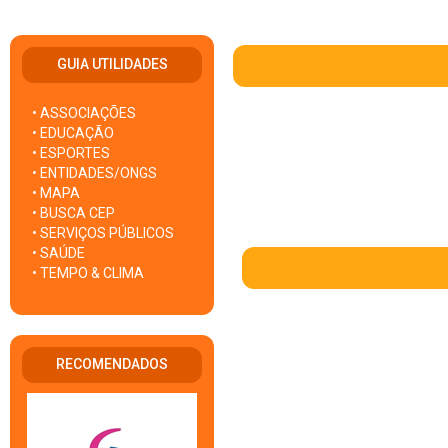
GUIA UTILIDADES
• ASSOCIAÇÕES
• EDUCAÇÃO
• ESPORTES
• ENTIDADES/ONGS
• MAPA
• BUSCA CEP
• SERVIÇOS PÚBLICOS
• SAÚDE
• TEMPO & CLIMA
RECOMENDADOS