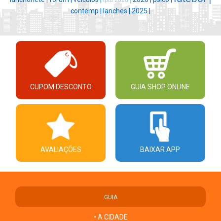
iptu 2026 |
contemp |
lanches |
2025 |
CUPOM DESCONTO
GUIA SHOP ONLINE
AVALIAÇÕES
BAIXAR APP
GUIA
• A CIDADE