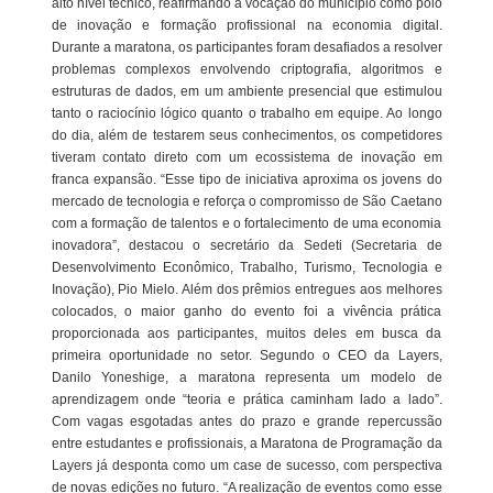
alto nível técnico, reafirmando a vocação do município como polo
de inovação e formação profissional na economia digital.
Durante a maratona, os participantes foram desafiados a resolver
problemas complexos envolvendo criptografia, algoritmos e
estruturas de dados, em um ambiente presencial que estimulou
tanto o raciocínio lógico quanto o trabalho em equipe. Ao longo
do dia, além de testarem seus conhecimentos, os competidores
tiveram contato direto com um ecossistema de inovação em
franca expansão. “Esse tipo de iniciativa aproxima os jovens do
mercado de tecnologia e reforça o compromisso de São Caetano
com a formação de talentos e o fortalecimento de uma economia
inovadora”, destacou o secretário da Sedeti (Secretaria de
Desenvolvimento Econômico, Trabalho, Turismo, Tecnologia e
Inovação), Pio Mielo. Além dos prêmios entregues aos melhores
colocados, o maior ganho do evento foi a vivência prática
proporcionada aos participantes, muitos deles em busca da
primeira oportunidade no setor. Segundo o CEO da Layers,
Danilo Yoneshige, a maratona representa um modelo de
aprendizagem onde “teoria e prática caminham lado a lado”.
Com vagas esgotadas antes do prazo e grande repercussão
entre estudantes e profissionais, a Maratona de Programação da
Layers já desponta como um case de sucesso, com perspectiva
de novas edições no futuro. “A realização de eventos como esse