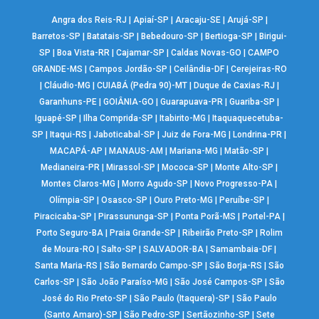
Angra dos Reis-RJ
|
Apiaí-SP
|
Aracaju-SE
|
Arujá-SP
|
Barretos-SP
|
Batatais-SP
|
Bebedouro-SP
|
Bertioga-SP
|
Birigui-
SP
|
Boa Vista-RR
|
Cajamar-SP
|
Caldas Novas-GO
|
CAMPO
GRANDE-MS
|
Campos Jordão-SP
|
Ceilândia-DF
|
Cerejeiras-RO
|
Cláudio-MG
|
CUIABÁ (Pedra 90)-MT
|
Duque de Caxias-RJ
|
Garanhuns-PE
|
GOIÂNIA-GO
|
Guarapuava-PR
|
Guariba-SP
|
Iguapé-SP
|
Ilha Comprida-SP
|
Itabirito-MG
|
Itaquaquecetuba-
SP
|
Itaqui-RS
|
Jaboticabal-SP
|
Juiz de Fora-MG
|
Londrina-PR
|
MACAPÁ-AP
|
MANAUS-AM
|
Mariana-MG
|
Matão-SP
|
Medianeira-PR
|
Mirassol-SP
|
Mococa-SP
|
Monte Alto-SP
|
Montes Claros-MG
|
Morro Agudo-SP
|
Novo Progresso-PA
|
Olímpia-SP
|
Osasco-SP
|
Ouro Preto-MG
|
Peruíbe-SP
|
Piracicaba-SP
|
Pirassununga-SP
|
Ponta Porã-MS
|
Portel-PA
|
Porto Seguro-BA
|
Praia Grande-SP
|
Ribeirão Preto-SP
|
Rolim
de Moura-RO
|
Salto-SP
|
SALVADOR-BA
|
Samambaia-DF
|
Santa Maria-RS
|
São Bernardo Campo-SP
|
São Borja-RS
|
São
Carlos-SP
|
São João Paraíso-MG
|
São José Campos-SP
|
São
José do Rio Preto-SP
|
São Paulo (Itaquera)-SP
|
São Paulo
(Santo Amaro)-SP
|
São Pedro-SP
|
Sertãozinho-SP
|
Sete